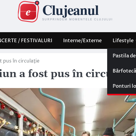
CERTE / FESTIVALURI
Interne/Externe
Lifestyle
Pastila d
 pus în circulaţie
Bârfotec
n a fost pus în circulaţie
Ponturi l