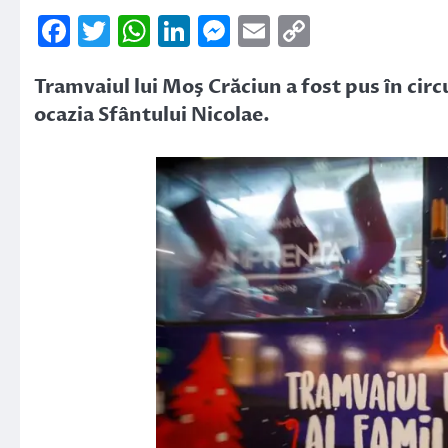
Facebook
Twitter
WhatsApp
LinkedIn
Messenger
Email
Copy
Link
Tramvaiul lui Moş Crăciun a fost pus în cir
ocazia Sfântului Nicolae.