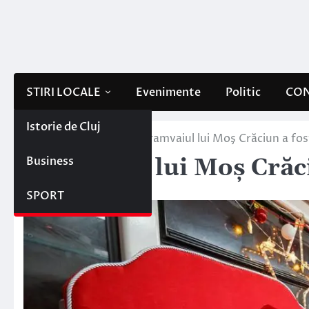
Skip
to
content
STIRI LOCALE
Evenimente
Politic
CON
Istorie de Cluj
Home
Stiri locale
Tramvaiul lui Moş Crăciun a fost
Business
Tramvaiul lui Moş Crăciu
7 decembrie 2017
SPORT