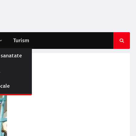
Turism
e sanatate
ă
ocale