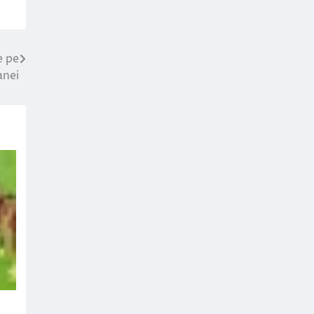
e pe
anei