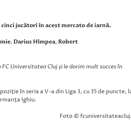
cinci jucători în acest mercato de iarnă.
imie
,
Darius Hîmpea
,
Robert
C Universitatea Cluj și le dorim mult succes în
oziţie în seria a V-a din Liga 3, cu 35 de puncte, l
ormanţa Ighiu.
Foto © fcuniversitateacluj