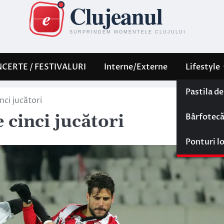
CERTE / FESTIVALURI
Interne/Externe
Lifestyle
Pastila d
nci jucători
Bârfotec
 cinci jucători
Ponturi l