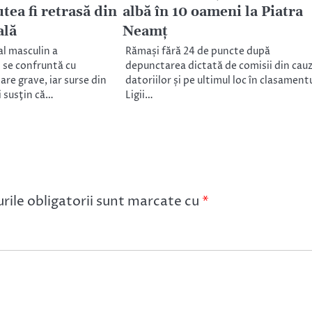
tea fi retrasă din
albă în 10 oameni la Piatra
ală
Neamț
l masculin a
Rămași fără 24 de puncte după
j se confruntă cu
depunctarea dictată de comisii din cau
re grave, iar surse din
datoriilor și pe ultimul loc în clasament
i susţin că…
Ligii…
ile obligatorii sunt marcate cu
*