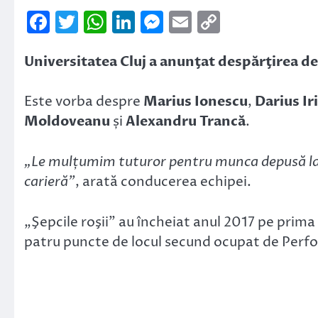
Facebook
Twitter
WhatsApp
LinkedIn
Messenger
Email
Copy
Link
Universitatea Cluj a anunţat despărţirea de 
Este vorba despre
Marius Ionescu
,
Darius Ir
Moldoveanu
și
Alexandru Trancă
.
„Le mulțumim tuturor pentru munca depusă la F
carieră”
, arată conducerea echipei.
„Şepcile roşii” au încheiat anul 2017 pe prima p
patru puncte de locul secund ocupat de Perf