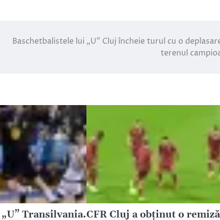
Baschetbalistele lui „U” Cluj încheie turul cu o deplasar
terenul campio
 „U” Transilvania.
CFR Cluj a obținut o remiză