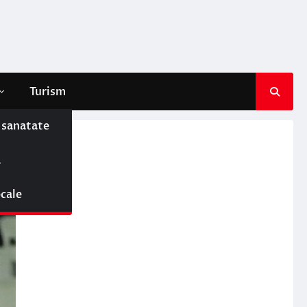
Turism
e sanatate
ă
ocale