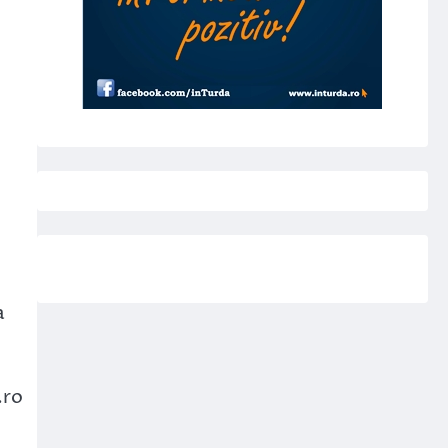
a
.ro