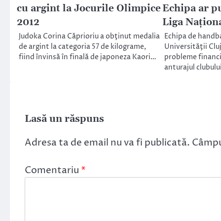
cu argint la Jocurile Olimpice
Echipa ar pu
2012
Liga Naţion
Judoka Corina Căprioriu a obţinut medalia
Echipa de handba
de argint la categoria 57 de kilograme,
Universităţii Clu
fiind învinsă în finală de japoneza Kaori…
probleme financia
anturajul clubulu
Lasă un răspuns
Adresa ta de email nu va fi publicată.
Câmpur
Comentariu
*