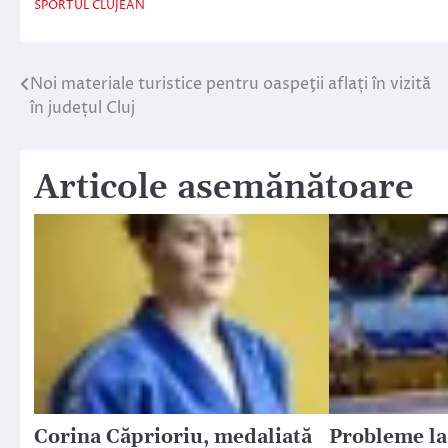
SPORTUL CLUJEAN
Noi materiale turistice pentru oaspeţii aflați în vizită
Navigare
în județul Cluj
în
articole
Articole asemănătoare
Corina Căprioriu, medaliată
Probleme la