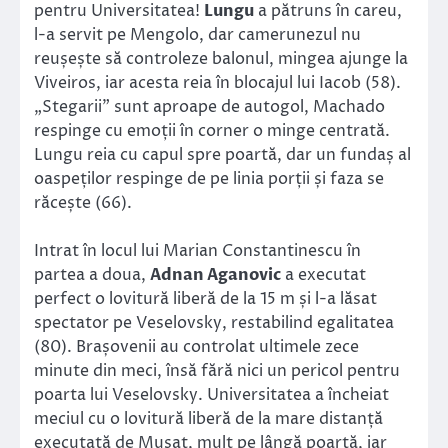
pentru Universitatea!
Lungu
a pătruns în careu,
l-a servit pe Mengolo, dar camerunezul nu
reușește să controleze balonul, mingea ajunge la
Viveiros, iar acesta reia în blocajul lui Iacob (58).
„Stegarii” sunt aproape de autogol, Machado
respinge cu emoții în corner o minge centrată.
Lungu reia cu capul spre poartă, dar un fundaș al
oaspeților respinge de pe linia porții și faza se
răcește (66).
Intrat în locul lui Marian Constantinescu în
partea a doua,
Adnan Aganovic
a executat
perfect o lovitură liberă de la 15 m și l-a lăsat
spectator pe Veselovsky, restabilind egalitatea
(80). Brașovenii au controlat ultimele zece
minute din meci, însă fără nici un pericol pentru
poarta lui Veselovsky. Universitatea a încheiat
meciul cu o lovitură liberă de la mare distanță
executată de Mușat, mult pe lângă poartă, iar