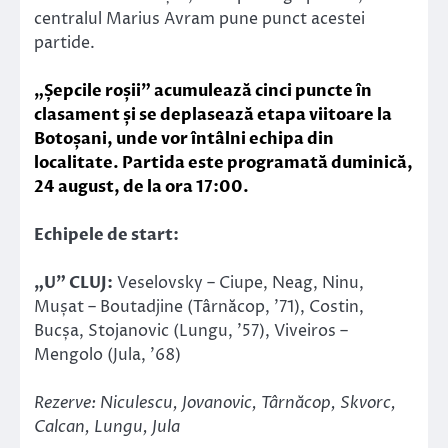
centralul Marius Avram pune punct acestei
partide.
„Șepcile roșii” acumulează cinci puncte în
clasament și se deplasează etapa viitoare la
Botoșani, unde vor întâlni echipa din
localitate. Partida este programată duminică,
24 august, de la ora 17:00.
Echipele de start:
„U” CLUJ:
Veselovsky – Ciupe, Neag, Ninu,
Mușat – Boutadjine (Târnăcop, ’71), Costin,
Bucșa, Stojanovic (Lungu, ’57), Viveiros –
Mengolo (Jula, ’68)
Rezerve: Niculescu, Jovanovic, Târnăcop, Skvorc,
Calcan, Lungu, Jula