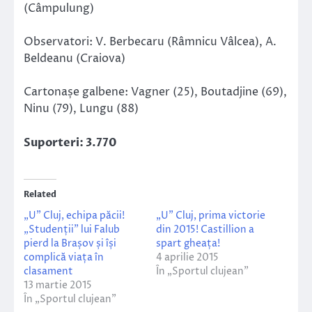
(Câmpulung)
Observatori: V. Berbecaru (Râmnicu Vâlcea), A.
Beldeanu (Craiova)
Cartonașe galbene: Vagner (25), Boutadjine (69),
Ninu (79), Lungu (88)
Suporteri: 3.770
Related
„U” Cluj, echipa păcii!
„U” Cluj, prima victorie
„Studenții” lui Falub
din 2015! Castillion a
pierd la Brașov și își
spart gheața!
complică viața în
4 aprilie 2015
clasament
În „Sportul clujean”
13 martie 2015
În „Sportul clujean”