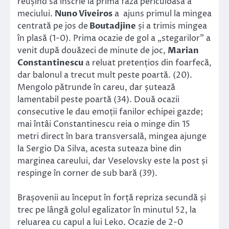
reușind să înscrie la prima fază periculoasă a
meciului.
Nuno Viveiros
a ajuns primul la mingea
centrată pe jos de
Boutadjine
și a trimis mingea
în plasă (1-0). Prima ocazie de gol a „stegarilor” a
venit după douăzeci de minute de joc,
Marian
Constantinescu
a reluat pretențios din foarfecă,
dar balonul a trecut mult peste poartă. (20).
Mengolo pătrunde în careu, dar șutează
lamentabil peste poartă (34). Două ocazii
consecutive le dau emoții fanilor echipei gazde;
mai întâi Constantinescu reia o minge din 15
metri direct în bara transversală, mingea ajunge
la Sergio Da Silva, acesta suteaza bine din
marginea careului, dar Veselovsky este la post și
respinge în corner de sub bară (39).
Brașovenii au început în forță repriza secundă și
trec pe lângă golul egalizator în minutul 52, la
reluarea cu capul a lui Leko. Ocazie de 2-0