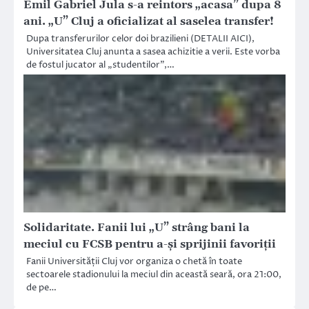
Emil Gabriel Jula s-a reintors „acasa” dupa 8
ani. „U” Cluj a oficializat al saselea transfer!
Dupa transferurilor celor doi brazilieni (DETALII AICI),
Universitatea Cluj anunta a sasea achizitie a verii. Este vorba
de fostul jucator al „studentilor”,…
Solidaritate. Fanii lui „U” strâng bani la
meciul cu FCSB pentru a-și sprijinii favoriții
Fanii Universității Cluj vor organiza o chetă în toate
sectoarele stadionului la meciul din această seară, ora 21:00,
de pe…