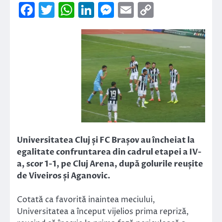
Facebook
Twitter
WhatsApp
LinkedIn
Messenger
Email
Copy
Link
Universitatea Cluj și FC Brașov au încheiat la
egalitate confruntarea din cadrul etapei a IV-
a, scor 1-1, pe Cluj Arena, după golurile reușite
de Viveiros și Aganovic.
Cotată ca favorită inaintea meciului,
Universitatea a început vijelios prima repriză,