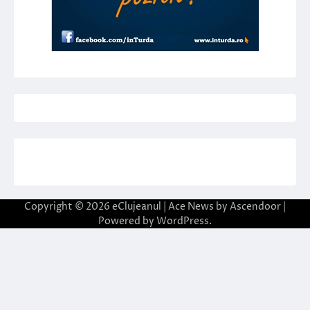
Copyright © 2026
eClujeanul
| Ace News by
Ascendoor
|
Powered by
WordPress
.