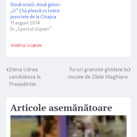
Două ocazii, două goluri.
„U” Cluj pleacă cu toate
punctele de la Chiajna
11 august 2014
În „Sportul clujean”
SPORTUL CLUJEAN
Elena Udrea
Tururi gratuite ghidate la
Navigare
candideaza la
muzee de Zilele Maghiare
în
Presedintie
articole
Articole asemănătoare