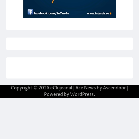
Copyright © 2026
eClujeanul
| Ace News by
Ascendoor
|
Powered by
WordPress
.