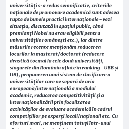
universități s-a redus semnificativ, criteriile
naționale de promovare academică sunt adesea
rupte de bunele practici internaționale – vezi
situația, discutată în spațiul public, când
premianți Nobel nu erau eligibili pentru
universitățile românești etc.), iar dintre
măsurile recente menționăm reducerea
locurilor la masterat/doctorat (reducere
drastică tocmai la cele două universități,
singurele din România aflate în ranking – UBB și
UB), propunerea unui sistem de clasificare a
universităților care ne separă de aria
europeană/internațională a mediului
academic, reducerea competitivității și a
internaționalizării prin focalizarea
activităților de evaluare academică în cadrul
competițiilor pe experți locali/naționali etc. Cu
eforturi mari, ne menținem totuși într-unul