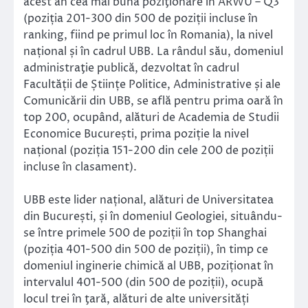
acest an cea mai bună poziţionare în ARWU – Q3
(poziția 201-300 din 500 de poziții incluse în
ranking, fiind pe primul loc în Romania), la nivel
național și în cadrul UBB. La rândul său, domeniul
administraţie publică, dezvoltat în cadrul
Facultății de Științe Politice, Administrative și ale
Comunicării din UBB, se află pentru prima oară în
top 200, ocupând, alături de Academia de Studii
Economice București, prima poziție la nivel
național (poziția 151-200 din cele 200 de poziții
incluse în clasament).
UBB este lider național, alături de Universitatea
din București, și în domeniul Geologiei, situându-
se între primele 500 de poziții în top Shanghai
(poziția 401-500 din 500 de poziții), în timp ce
domeniul inginerie chimică al UBB, poziționat în
intervalul 401-500 (din 500 de poziții), ocupă
locul trei în ţară, alături de alte universități