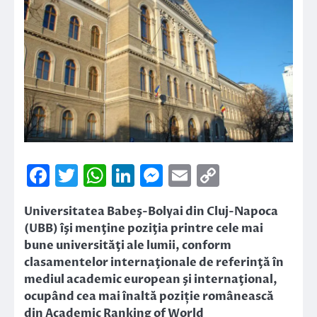
Facebook
Twitter
WhatsApp
LinkedIn
Messenger
Email
Copy
Link
Universitatea Babeş-Bolyai din Cluj-Napoca
(UBB) îşi menţine poziţia printre cele mai
bune universităţi ale lumii, conform
clasamentelor internaţionale de referinţă în
mediul academic european şi internaţional,
ocupând cea mai înaltă poziție românească
din Academic Ranking of World