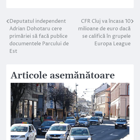
Deputatul independent
CFR Cluj va încasa 10
Navigare
Adrian Dohotaru cere
milioane de euro dacă
în
primăriei să facă publice
se califică în grupele
documentele Parcului de
Europa League
articole
Est
Articole asemănătoare