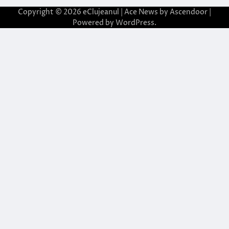
Copyright © 2026
eClujeanul
| Ace News by
Ascendoor
|
Powered by
WordPress
.