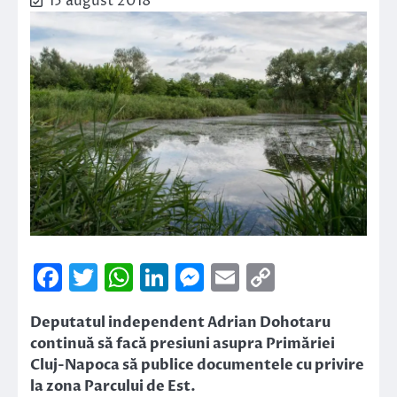
15 august 2018
Facebook
Twitter
WhatsApp
LinkedIn
Messenger
Email
Copy
Link
Deputatul independent Adrian Dohotaru
continuă să facă presiuni asupra Primăriei
Cluj-Napoca să publice documentele cu privire
la zona Parcului de Est.