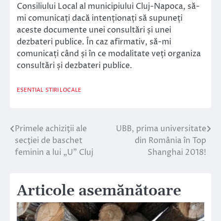
Consiliului Local al municipiului Cluj-Napoca, să-
mi comunicați dacă intenționați să supuneți
aceste documente unei consultări și unei
dezbateri publice. În caz afirmativ, să-mi
comunicați când și în ce modalitate veți organiza
consultări și dezbateri publice.
ESENTIAL
STIRI LOCALE
Primele achiziţii ale
UBB, prima universitate
Navigare
secţiei de baschet
din România în Top
în
feminin a lui „U” Cluj
Shanghai 2018!
articole
Articole asemănătoare