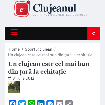
Skip
to
content
Home
Sportul clujean
Un clujean este cel mai bun din ţară la echitaţie
Un clujean este cel mai bun
din ţară la echitaţie
31 iulie 2012
Facebook
Twitter
WhatsApp
LinkedIn
Messenger
Email
Copy