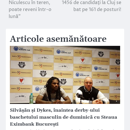
Niculescu în teren,
1456 de candidaţi la Cluj se
în
poate reveni într-o
bat pe 161 de posturi!
lună”
articole
Articole asemănătoare
Silvășăn și Dykes, înaintea derby-ului
baschetului masculin de duminică cu Steaua
Eximbank București