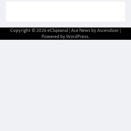
Copyright © 2026
eClujeanul
| Ace News by
Ascendoor
|
Powered by
WordPress
.