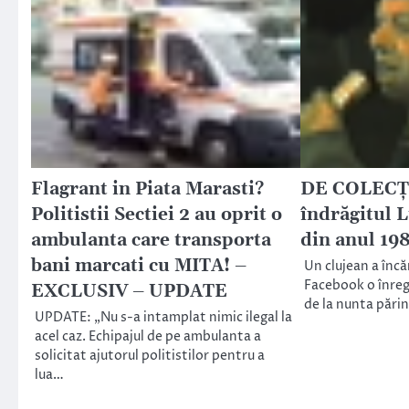
Flagrant in Piata Marasti?
DE COLECȚI
Politistii Sectiei 2 au oprit o
îndrăgitul L
ambulanta care transporta
din anul 19
bani marcati cu MITA! –
Un clujean a încă
Facebook o înregi
EXCLUSIV – UPDATE
de la nunta părinț
UPDATE: „Nu s-a intamplat nimic ilegal la
acel caz. Echipajul de pe ambulanta a
solicitat ajutorul politistilor pentru a
lua…