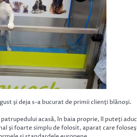
gust şi deja s-a bucurat de primii clienţi blănoşi.
a patrupedului acasă, în baia proprie, îl puteţi adu
al şi foarte simplu de folosit, aparat care folose
normele și standardele europene.