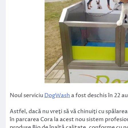
Noul serviciu
DogWash
a fost deschis în 22 au
Astfel, dacă nu vreţi să vă chinuiţi cu spălare
în parcarea Cora la acest nou sistem profesion
produse Bio de înaltă calitate, conforme cu 