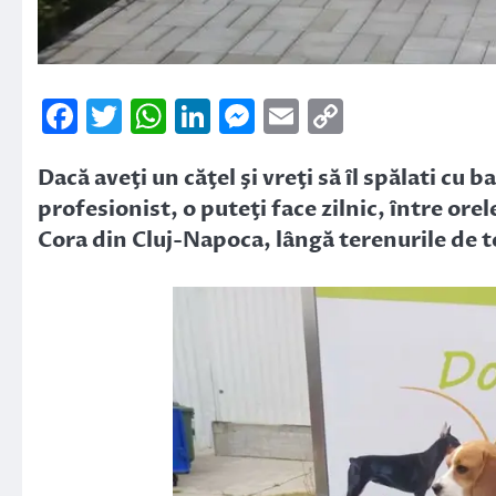
Facebook
Twitter
WhatsApp
LinkedIn
Messenger
Email
Copy
Link
Dacă aveţi un căţel şi vreţi să îl spălati cu
profesionist, o puteţi face zilnic, între or
Cora din Cluj-Napoca, lângă terenurile de ten