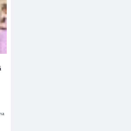
ă
mna