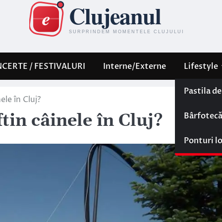
CERTE / FESTIVALURI
Interne/Externe
Lifestyle
Pastila d
le în Cluj?
Bârfotec
tin câinele în Cluj?
Ponturi l