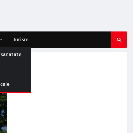
Turism
e sanatate
ă
ocale