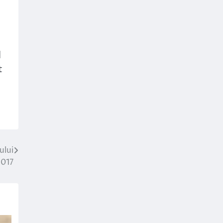
l
t
ului
2017