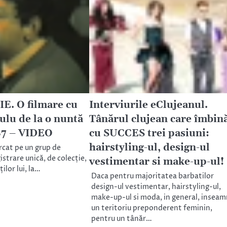
E. O filmare cu
Interviurile eClujeanul.
ulu de la o nuntă
Tânărul clujean care îmbin
87 – VIDEO
cu SUCCES trei pasiuni:
hairstyling-ul, design-ul
rcat pe un grup de
strare unică, de colecție,
vestimentar si make-up-ul!
ilor lui, la…
Daca pentru majoritatea barbatilor
design-ul vestimentar, hairstyling-ul,
make-up-ul si moda, in general, insea
un teritoriu preponderent feminin,
pentru un tânăr…