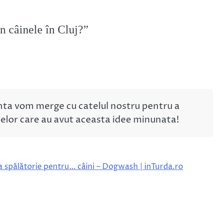
n câinele în Cluj?
”
nta vom merge cu catelul nostru pentru a
 celor care au avut aceasta idee minunata!
a spălătorie pentru… câini – Dogwash | inTurda.ro