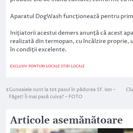
Aparatul DogWash funcţionează pentru prima
Iniţiatorii acestui demers anunţă că acest apar
realizată din termopan, cu încălzire proprie
în condiţii excelente.
EXCLUSIV
PONTURI LOCALE
STIRI LOCALE
Gunoaiele sunt la tot pasul în pădurea Sf. Ion –
Clu
Navigare
Făget! Îi mai pasă cuiva? – FOTO
în
articole
Articole asemănătoare