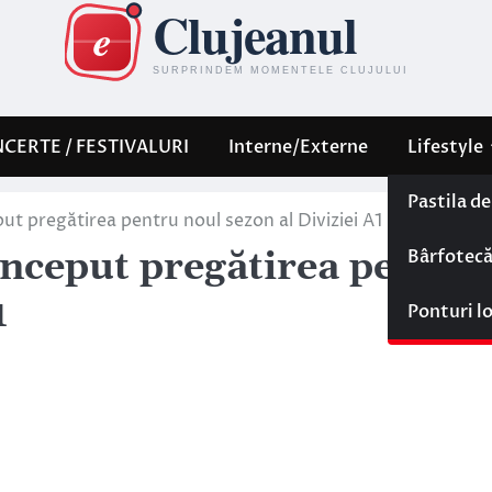
CERTE / FESTIVALURI
Interne/Externe
Lifestyle
Pastila d
eput pregătirea pentru noul sezon al Diviziei A1
Bârfotec
 început pregătirea pentru
1
Ponturi l