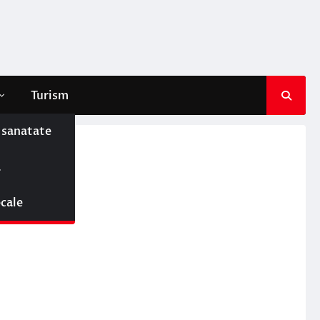
Turism
e sanatate
ă
ocale