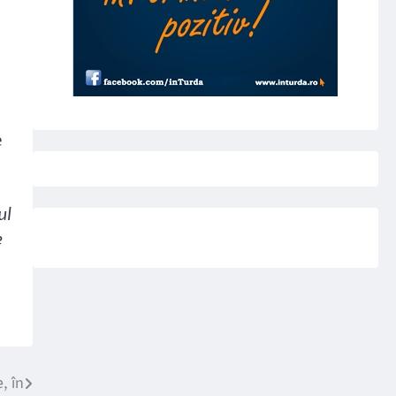
e
ul
e
, în