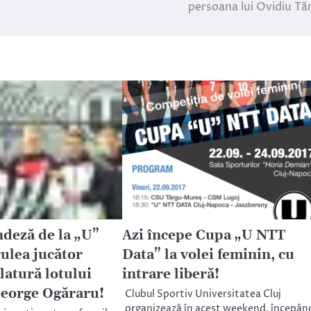
persoana lui Ovidiu T
ndeză de la „U”
Azi începe Cupa „U NTT
rulea jucător
Data” la volei feminin, cu
latură lotului
intrare liberă!
eorge Ogăraru!
Clubul Sportiv Universitatea Cluj
organizează în acest weekend, începân