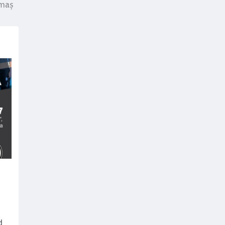
ămaș
d