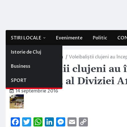
Skip
to
content
STIRI LOCALE
Evenimente
Politic
CON
Istorie de Cluj
Home
Sportul clujean
Voleibaliștii clujeni au înc
Business
Voleibaliștii clujeni au
noul sezon al Diviziei A
SPORT
14 septembrie 2016
Facebook
Twitter
WhatsApp
LinkedIn
Messenger
Email
Copy