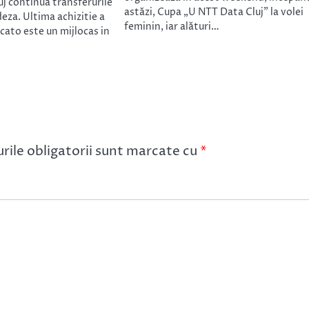
uj continua transferurile
astăzi, Cupa „U NTT Data Cluj” la volei
eza. Ultima achizitie a
feminin, iar alături…
cato este un mijlocas in
ile obligatorii sunt marcate cu
*