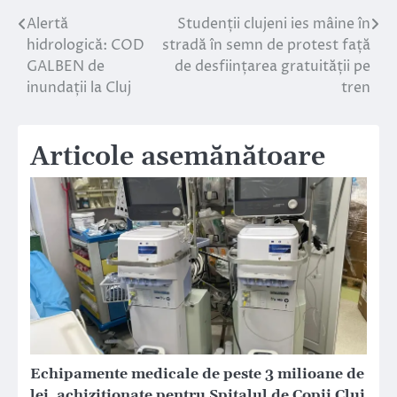
Alertă
Studenții clujeni ies mâine în
Navigare
hidrologică: COD
stradă în semn de protest față
în
GALBEN de
de desființarea gratuității pe
inundații la Cluj
tren
articole
Articole asemănătoare
Echipamente medicale de peste 3 milioane de
lei, achiziționate pentru Spitalul de Copii Cluj