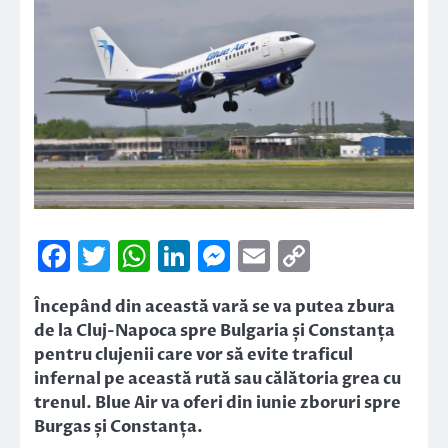
Facebook
Twitter
WhatsApp
LinkedIn
Messenger
Email
Copy
Link
Începând din această vară se va putea zbura
de la Cluj-Napoca spre Bulgaria și Constanța
pentru clujenii care vor să evite traficul
infernal pe această rută sau călătoria grea cu
trenul. Blue Air va oferi din iunie zboruri spre
Burgas și Constanța.