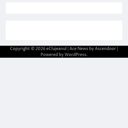
Copyright © 2026
eClujeanul
| Ace News by
Ascendoor
|
Powered by
WordPress
.