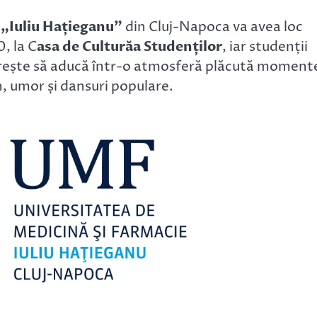
e „Iuliu Hațieganu”
din Cluj-Napoca va avea loc
, la C
asa de Culturăa Studenților
, iar studenții
i dorește să aducă într-o atmosferă plăcută moment
, umor și dansuri populare.