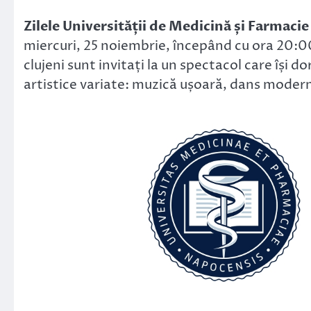
Link
Zilele Universității de Medicină și Farmaci
miercuri, 25 noiembrie, începând cu ora 20:00
clujeni sunt invitați la un spectacol care îș
artistice variate: muzică ușoară, dans modern