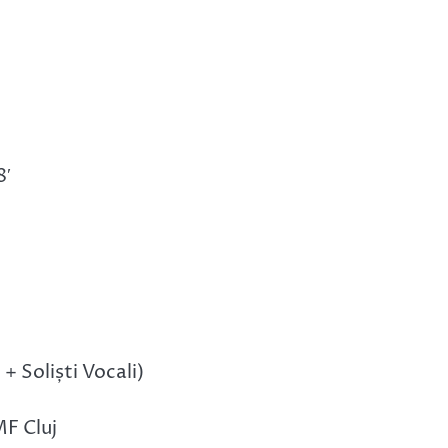
8′
 + Soliști Vocali)
MF Cluj