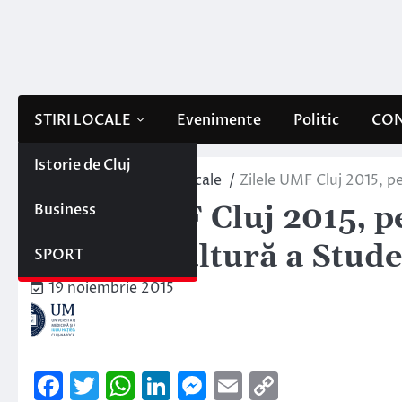
Skip
to
content
STIRI LOCALE
Evenimente
Politic
CON
Istorie de Cluj
Home
Evenimente locale
Zilele UMF Cluj 2015, pe
Business
Zilele UMF Cluj 2015, pe
Casa de Cultură a Stude
SPORT
19 noiembrie 2015
Facebook
Twitter
WhatsApp
LinkedIn
Messenger
Email
Copy