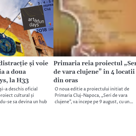
distracţie şi voie
Primaria reia proiectul „Se
ia a doua
de vara clujene” in 4 locatii
s, la H33
din oras
și-a deschis oficial
O noua editie a proiectului initiat de
roiect cultural și
Primaria Cluj-Napoca, „Seri de vara
du-se sa devina un hub
clujene”, va incepe pe 9 august, cu un…