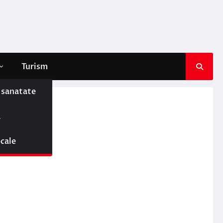
Turism
e sanatate
ă
ocale