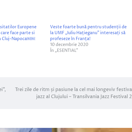
sitatilor Europene
Veste foarte bună pentru studenții de
care face parte si
la UMF „Iuliu Hațieganu” interesați să
 la Cluj-Napoca￼￼
profeseze în Franța!
10 decembrie 2020
În „ESENTIAL”
i”,
Trei zile de ritm și pasiune la cel mai longeviv festiva
jazz al Clujului – Transilvania Jazz Festival 