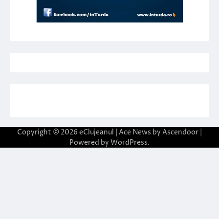
Copyright © 2026
eClujeanul
| Ace News by
Ascendoor
|
Powered by
WordPress
.