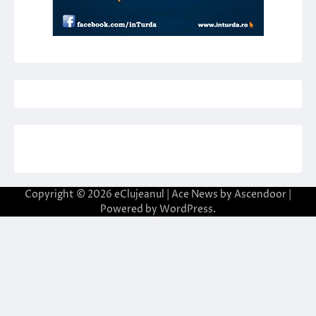
Copyright © 2026
eClujeanul
| Ace News by
Ascendoor
|
Powered by
WordPress
.