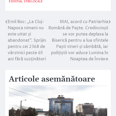
ESENTIAL
STIRI LOCALE
Emil Boc: „La Cluj-
MAI, acord cu Patriarhia
Navigare
Napoca nimeni nu
Română de Paște. Credincioșii
în
este uitat și
se vor putea deplasa la
abandonat”. Sprijin
Biserică pentru a lua sfintele
articole
pentru cei 2368 de
Paști vineri și sâmbătă, iar
vârstnici peste 65
polițiștii vor aduce Lumina în
ani fără susținători
Noaptea de Înviere
Articole asemănătoare