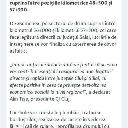
cuprins între pozițiile kilometrice 48+500 și
57+300.
De asemenea, pe sectorul de drum cuprins între
kilometrul 56+000 și kilometrul 57+300, cel care
face legătura directă cu județul Sălaj, lucrările de
întreținere se vor finaliza cu așternerea de covor
asfaltic.
„
Importanța lucrărilor e dată de faptul că acestea
vor contribui esențial la asigurarea unei legături
directe și rapide între județele Cluj şi Sălaj, cu
efecte pozitive în ceea ce privește dezvoltarea
economico-socială la nivel regional”
, a declarat
Alin Tișe, președinte CJ Cluj.
Lucrările vor consta în plombări, tratarea
burdușirilor, realizarea de casete în vederea
lărgirii căii de rulare, reprofilarea drumului cu