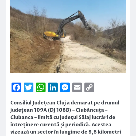
Facebook
Twitter
WhatsApp
LinkedIn
Messenger
Email
Copy
Link
Consiliul Județean Cluj a demarat pe drumul
județean 109A (DJ 108B) – Ciubăncuța –
Ciubanca – limită cu judeţul Sălaj lucrări de
întreținere curentă și periodică. Acestea
vizează un sector în lungime de 8,8 kilometri