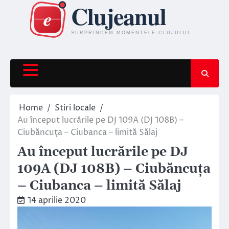
Skip
to
content
Home
Stiri locale
Au început lucrările pe DJ 109A (DJ 108B) –
Ciubăncuța – Ciubanca – limită Sălaj
Au început lucrările pe DJ
109A (DJ 108B) – Ciubăncuța
– Ciubanca – limită Sălaj
14 aprilie 2020