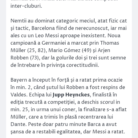
inter-cluburi.
Nemtii au dominat categoric meciul, atat fizic cat
şi tactic, Barcelona fiind de nerecunoscut, iar mai
ales cu un Leo Messi aproape inexistent. Noua
campioană a Germaniei a marcat prin Thomas
Müller (25, 82), Mario Gómez (49) şi Arjen
Robben (73), dar la golurile doi şi trei sunt semne
de întrebare în privinţa corectitudinii.
Bayern a început în forţă şi a ratat prima ocazie
în min. 2, când şutul lui Robben a fost respins de
Valdes. Echipa lui
Jupp Heynckes
, finalistă în
ediţia trecută a competiţiei, a deschis scorul in
min. 25, in urma unui coner, la finalizare s-a aflat
Müller, care a trimis în plasă recentrarea lui
Dante. Peste doar patru minute Barca a avut
şansa de a restabili egalitatea, dar Messi a ratat.