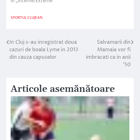
În „Interne/Externe”
SPORTUL CLUJEAN
In Cluj s-au inregistrat doua
Salvamarii din
Navigare
cazuri de boala Lyme in 2013
Mamaia vor fi
în
din cauza capuselor
imbracati ca in anii
’50
articole
Articole asemănătoare