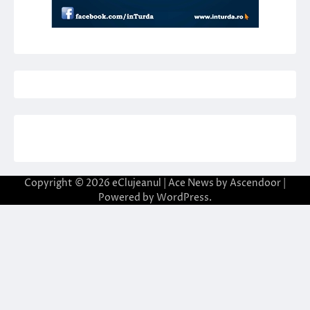
Copyright © 2026
eClujeanul
| Ace News by
Ascendoor
|
Powered by
WordPress
.