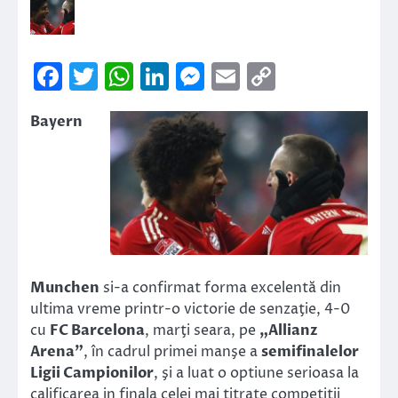
Facebook
Twitter
WhatsApp
LinkedIn
Messenger
Email
Copy
Link
Bayern
Munchen
si-a confirmat forma excelentă din
ultima vreme printr-o victorie de senzaţie, 4-0
cu
FC Barcelona
, marţi seara, pe
„Allianz
Arena”
, în cadrul primei manşe a
semifinalelor
Ligii Campionilor
, şi a luat o optiune serioasa la
calificarea in finala celei mai titrate competitii