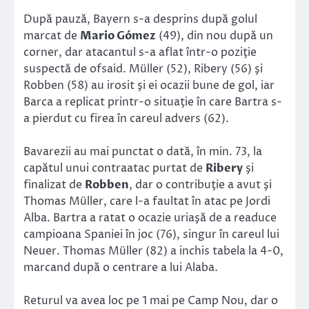
După pauză, Bayern s-a desprins după golul
marcat de
Mario Gómez
(49), din nou după un
corner, dar atacantul s-a aflat într-o poziţie
suspectă de ofsaid. Müller (52), Ribery (56) şi
Robben (58) au irosit şi ei ocazii bune de gol, iar
Barca a replicat printr-o situaţie în care Bartra s-
a pierdut cu firea în careul advers (62).
Bavarezii au mai punctat o dată, în min. 73, la
capătul unui contraatac purtat de
Ribery
şi
finalizat de
Robben
, dar o contribuţie a avut şi
Thomas Müller, care l-a faultat în atac pe Jordi
Alba. Bartra a ratat o ocazie uriaşă de a readuce
campioana Spaniei în joc (76), singur în careul lui
Neuer. Thomas Müller (82) a inchis tabela la 4-0,
marcand după o centrare a lui Alaba.
Returul va avea loc pe 1 mai pe Camp Nou, dar o