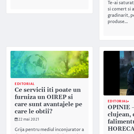
Te-ai saturat
si comert si 
gradinarit, 
produse…
EDITORIAL
Ce servicii iti poate un
furniza un OIREP si
EDITORIAL
care sunt avantajele pe
OPINIE 
care le obtii?
clujean,
22 mai 2021
faliment
HOREC
Grija pentru mediul inconjurator a