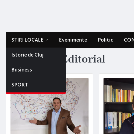
Skip
to
content
STIRI LOCALE
Evenimente
Politic
CON
Istorie de Cluj
Categorie:
Editorial
Business
SPORT