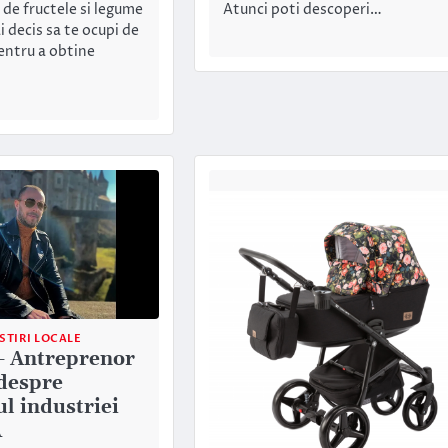
 de fructele si legume
Atunci poti descoperi…
ai decis sa te ocupi de
pentru a obtine
STIRI LOCALE
– Antreprenor
 despre
ul industriei
A