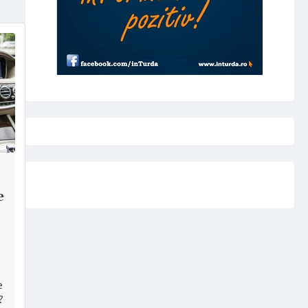
e
e
?