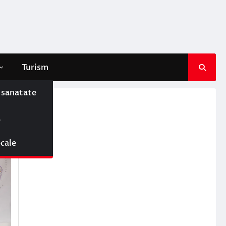
Turism
e sanatate
ă
ocale