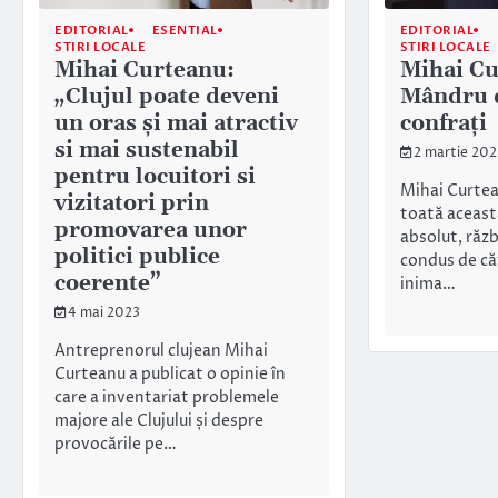
EDITORIAL
ESENTIAL
EDITORIAL
STIRI LOCALE
STIRI LOCALE
Mihai Curteanu:
Mihai Cu
„Clujul poate deveni
Mândru d
un oras și mai atractiv
confrați
si mai sustenabil
2 martie 202
pentru locuitori si
Mihai Curtea
vizitatori prin
toată aceast
promovarea unor
absolut, răzb
politici publice
condus de căt
coerente”
inima…
4 mai 2023
Antreprenorul clujean Mihai
Curteanu a publicat o opinie în
care a inventariat problemele
majore ale Clujului și despre
provocările pe…