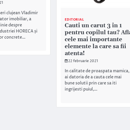
21
eri clujean Vladimir
tor imobiliar, a
EDITORIAL
Cauti un carut 3 in 1
pinie despre
ndustriei HORECA și
pentru copilul tau? Afl
lor concrete…
cele mai importante
elemente la care sa fii
atenta!
22 februarie 2021
In calitate de proaspata mamica,
ai datoria de a cauta cele mai
bune solutii prin care sa iti
ingrijesti puiul,…