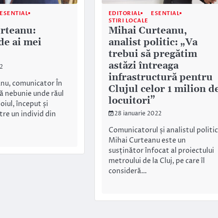
ESENTIAL
EDITORIAL
ESENTIAL
STIRI LOCALE
rteanu:
Mihai Curteanu,
e ai mei
analist politic: „Va
trebui să pregătim
astăzi întreaga
2
infrastructură pentru
nu, comunicator În
Clujul celor 1 milion d
ă nebunie unde răul
locuitori”
oiul, început și
re un individ din
28 ianuarie 2022
Comunicatorul și analistul politic
Mihai Curteanu este un
susținător înfocat al proiectului
metroului de la Cluj, pe care îl
consideră…