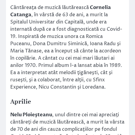
Cântăreaţa de muzică lăutărească
Cornelia
Catanga
, în vârstă de 63 de ani, a murit la
Spitalul Universitar din Capitală, unde era
internată după ce a fost diagnosticată cu Covid-
19. Inspirată de muzica unora ca Romica
Puceanu, Dona Dumitru Siminică, Ioana Radu şi
Maria Tănase, ea a început să cânte la acordeon
în copilărie. A cântat cu cei mai mari lăutari ai
anilor 1970. Primul album l-a lansat abia în 1989.
Ea a interpretat atât melodii ţigăneşti, cât şi
ruseşti, şi a colaborat, între alţii, cu Sfinx
Experience, Nicu Constantin şi Loredana.
Aprilie
Nelu Ploieşteanu
, unul dintre cei mai apreciaţi
cântăreţi de muzică lăutărească, a murit la vârsta
de 70 de ani din cauza complicaţiilor pe fondul