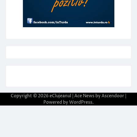
Copyright © 2026
eClujeanul
| Ace News by
Ascendoor
|
Powered by
WordPress
.