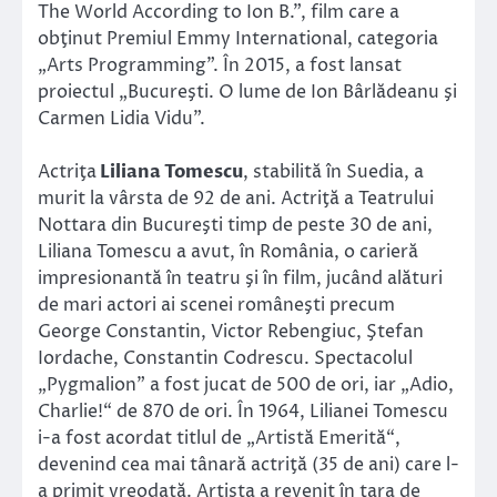
The World According to Ion B.”, film care a
obţinut Premiul Emmy International, categoria
„Arts Programming”. În 2015, a fost lansat
proiectul „Bucureşti. O lume de Ion Bârlădeanu şi
Carmen Lidia Vidu”.
Actriţa
Liliana Tomescu
, stabilită în Suedia, a
murit la vârsta de 92 de ani. Actriţă a Teatrului
Nottara din Bucureşti timp de peste 30 de ani,
Liliana Tomescu a avut, în România, o carieră
impresionantă în teatru şi în film, jucând alături
de mari actori ai scenei româneşti precum
George Constantin, Victor Rebengiuc, Ştefan
Iordache, Constantin Codrescu. Spectacolul
„Pygmalion” a fost jucat de 500 de ori, iar „Adio,
Charlie!“ de 870 de ori. În 1964, Lilianei Tomescu
i-a fost acordat titlul de „Artistă Emerită“,
devenind cea mai tânară actriţă (35 de ani) care l-
a primit vreodată. Artista a revenit în ţara de