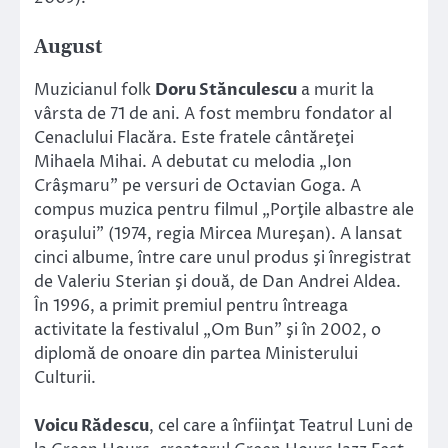
August
Muzicianul folk
Doru Stănculescu
a murit la
vârsta de 71 de ani. A fost membru fondator al
Cenaclului Flacăra. Este fratele cântăreţei
Mihaela Mihai. A debutat cu melodia „Ion
Crâşmaru” pe versuri de Octavian Goga. A
compus muzica pentru filmul „Porţile albastre ale
oraşului” (1974, regia Mircea Mureşan). A lansat
cinci albume, între care unul produs şi înregistrat
de Valeriu Sterian şi două, de Dan Andrei Aldea.
În 1996, a primit premiul pentru întreaga
activitate la festivalul „Om Bun” şi în 2002, o
diplomă de onoare din partea Ministerului
Culturii.
Voicu Rădescu
, cel care a înfiinţat Teatrul Luni de