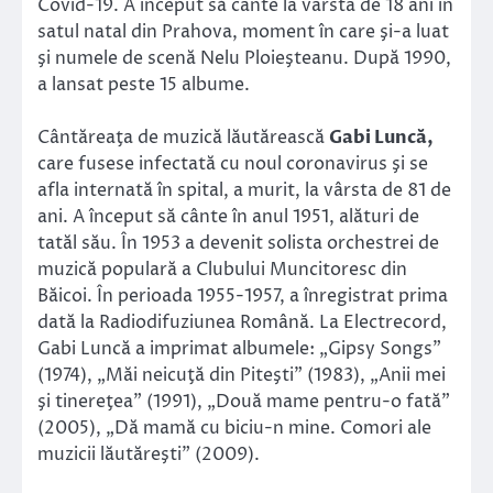
Covid-19. A început să cânte la vârsta de 18 ani în
satul natal din Prahova, moment în care şi-a luat
şi numele de scenă Nelu Ploieşteanu. După 1990,
a lansat peste 15 albume.
Cântăreaţa de muzică lăutărească
Gabi Luncă,
care fusese infectată cu noul coronavirus şi se
afla internată în spital, a murit, la vârsta de 81 de
ani. A început să cânte în anul 1951, alături de
tatăl său. În 1953 a devenit solista orchestrei de
muzică populară a Clubului Muncitoresc din
Băicoi. În perioada 1955-1957, a înregistrat prima
dată la Radiodifuziunea Română. La Electrecord,
Gabi Luncă a imprimat albumele: „Gipsy Songs”
(1974), „Măi neicuţă din Piteşti” (1983), „Anii mei
şi tinereţea” (1991), „Două mame pentru-o fată”
(2005), „Dă mamă cu biciu-n mine. Comori ale
muzicii lăutăreşti” (2009).