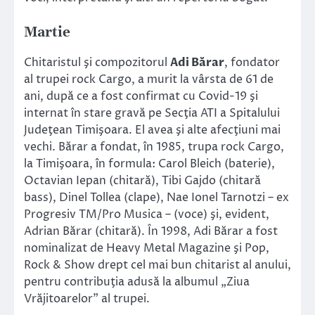
Martie
Chitaristul şi compozitorul
Adi Bărar
, fondator
al trupei rock Cargo, a murit la vârsta de 61 de
ani, după ce a fost confirmat cu Covid-19 şi
internat în stare gravă pe Secţia ATI a Spitalului
Judeţean Timişoara. El avea şi alte afecţiuni mai
vechi. Bărar a fondat, în 1985, trupa rock Cargo,
la Timişoara, în formula: Carol Bleich (baterie),
Octavian Iepan (chitară), Tibi Gajdo (chitară
bass), Dinel Tollea (clape), Nae Ionel Tarnotzi – ex
Progresiv TM/Pro Musica – (voce) şi, evident,
Adrian Bărar (chitară). În 1998, Adi Bărar a fost
nominalizat de Heavy Metal Magazine şi Pop,
Rock & Show drept cel mai bun chitarist al anului,
pentru contribuţia adusă la albumul „Ziua
Vrăjitoarelor” al trupei.