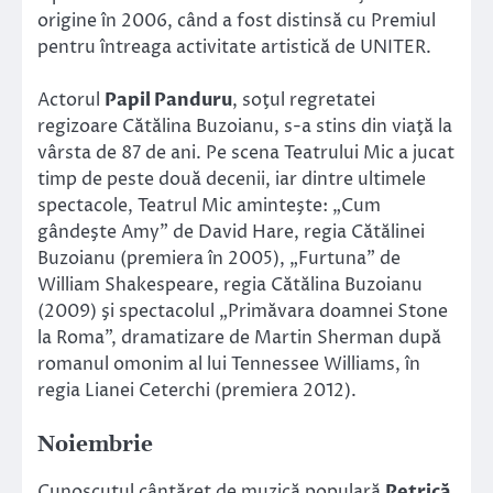
origine în 2006, când a fost distinsă cu Premiul
pentru întreaga activitate artistică de UNITER.
Actorul
Papil Panduru
, soţul regretatei
regizoare Cătălina Buzoianu, s-a stins din viaţă la
vârsta de 87 de ani. Pe scena Teatrului Mic a jucat
timp de peste două decenii, iar dintre ultimele
spectacole, Teatrul Mic aminteşte: „Cum
gândeşte Amy” de David Hare, regia Cătălinei
Buzoianu (premiera în 2005), „Furtuna” de
William Shakespeare, regia Cătălina Buzoianu
(2009) şi spectacolul „Primăvara doamnei Stone
la Roma”, dramatizare de Martin Sherman după
romanul omonim al lui Tennessee Williams, în
regia Lianei Ceterchi (premiera 2012).
Noiembrie
Cunoscutul cântăreț de muzică populară
Petrică