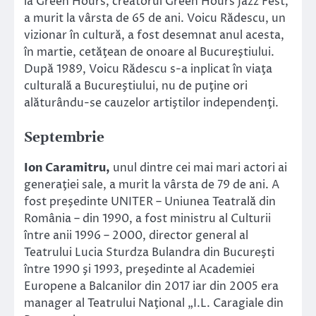
la Green Hours, creatorul Green Hours Jazz Fest,
a murit la vârsta de 65 de ani. Voicu Rădescu, un
vizionar în cultură, a fost desemnat anul acesta,
în martie, cetăţean de onoare al Bucureştiului.
După 1989, Voicu Rădescu s-a inplicat în viaţa
culturală a Bucureştiului, nu de puţine ori
alăturându-se cauzelor artiştilor independenţi.
Septembrie
Ion Caramitru,
unul dintre cei mai mari actori ai
generaţiei sale, a murit la vârsta de 79 de ani. A
fost preşedinte UNITER – Uniunea Teatrală din
România – din 1990, a fost ministru al Culturii
între anii 1996 – 2000, director general al
Teatrului Lucia Sturdza Bulandra din Bucureşti
între 1990 şi 1993, preşedinte al Academiei
Europene a Balcanilor din 2017 iar din 2005 era
manager al Teatrului Naţional „I.L. Caragiale din