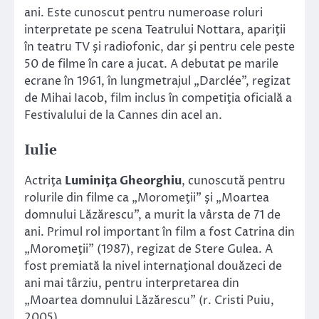
ani. Este cunoscut pentru numeroase roluri
interpretate pe scena Teatrului Nottara, apariţii
în teatru TV şi radiofonic, dar şi pentru cele peste
50 de filme în care a jucat. A debutat pe marile
ecrane în 1961, în lungmetrajul „Darclée”, regizat
de Mihai Iacob, film inclus în competiţia oficială a
Festivalului de la Cannes din acel an.
Iulie
Actriţa
Luminiţa Gheorghiu
, cunoscută pentru
rolurile din filme ca „Moromeţii” şi „Moartea
domnului Lăzărescu”, a murit la vârsta de 71 de
ani. Primul rol important în film a fost Catrina din
„Moromeţii” (1987), regizat de Stere Gulea. A
fost premiată la nivel internaţional douăzeci de
ani mai târziu, pentru interpretarea din
„Moartea domnului Lăzărescu” (r. Cristi Puiu,
2005).