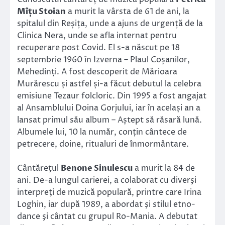
Mîțu Stoian
a murit la vârsta de 61 de ani, la
spitalul din Reșița, unde a ajuns de urgență de la
Clinica Nera, unde se afla internat pentru
recuperare post Covid. El s-a născut pe 18
septembrie 1960 în Izverna – Plaul Coșanilor,
Mehedinți. A fost descoperit de Mărioara
Murărescu și astfel și-a făcut debutul la celebra
emisiune Tezaur folcloric. Din 1995 a fost angajat
al Ansamblului Doina Gorjului, iar în același an a
lansat primul său album – Aștept să răsară lună.
Albumele lui, 10 la număr, conțin cântece de
petrecere, doine, ritualuri de înmormântare.
Cântăreţul
Benone Sinulescu
a murit la 84 de
ani. De-a lungul carierei, a colaborat cu diverşi
interpreţi de muzică populară, printre care Irina
Loghin, iar după 1989, a abordat şi stilul etno-
dance şi cântat cu grupul Ro-Mania. A debutat