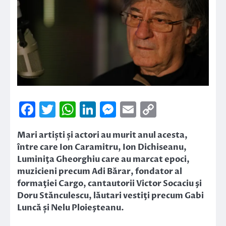
Facebook
Twitter
WhatsApp
LinkedIn
Messenger
Email
Copy
Link
Mari artiști și actori au murit anul acesta,
între care Ion Caramitru, Ion Dichiseanu,
Luminiţa Gheorghiu care au marcat epoci,
muzicieni precum Adi Bărar, fondator al
formaţiei Cargo, cantautorii Victor Socaciu şi
Doru Stănculescu, lăutari vestiţi precum Gabi
Luncă și Nelu Ploieşteanu.