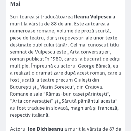
Mai
Scriitoarea şi traducătoarea
Ileana Vulpescu
a
murit la vârsta de 88 de ani. Este autoarea a
numeroase romane, volume de proză scurtă,
piese de teatru, dar şi repovestiri ale unor texte
destinate publicului tânăr. Cel mai cunoscut titlu
semnat de Vulpescu este „Arta conversaţiei”,
roman publicat în 1980, care s-a bucurat de ediţii
multiple. Împreună cu actorul George Bănică, ea
a realizat o dramatizare după acest roman, care a
fost jucată la teatre precum Giuleşti din
Bucureşti şi „Marin Sorescu”, din Craiova.
Romanele sale ”Rămas-bun casei părinteşti”,
”Arta conversaţiei” şi „Sărută pământul acesta”
au fost traduse în slovacă, maghiară şi franceză,
respectiv italiană.
Actorul
Ion Dichiseanu
a murit la vârsta de 87 de