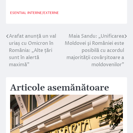
ESENTIAL
INTERNE/EXTERNE
Arafat anunță un val
Maia Sandu: „Unificarea
Navigare
uriaș cu Omicron în
Moldovei şi României este
în
România: „Alte țări
posibilă cu acordul
sunt în alertă
majorităţii covârşitoare a
articole
maximă”
moldovenilor”
Articole asemănătoare