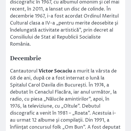
discografic în 1967, cu albumul omonim şi cel mai
recent, în 2011, a lansat un disc de colinde. În
decembrie 1967, i-a fost acordat Ordinul Meritul
Cultural clasa a IV-a „pentru merite deosebite şi
îndelungată activitate artistică”, prin decret al
Consiliului de Stat al Republicii Socialiste
România.
Decembrie
Cantautorul
Victor Socaciu
a murit la vârsta de
68 de ani, după ce a fost internat o lună la
Spitalul Carol Davila din Bucureşti. În 1974, a
debutat în Cenaclul Flacăra, iar anul următor, la
radio, cu piesa „Nălucile amintirilor”, apoi, în
1976, la televiziune, cu „Oltule”. Debutul
discografic a venit în 1981 – „Roata”. Acestuia i-
au urmat 12 albume şi compilaţii. Din 1991, a
înfiinţat concursul folk „Om Bun”. A fost deputat