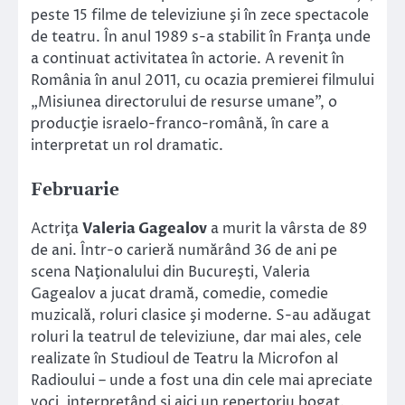
peste 15 filme de televiziune şi în zece spectacole
de teatru. În anul 1989 s-a stabilit în Franţa unde
a continuat activitatea în actorie. A revenit în
România în anul 2011, cu ocazia premierei filmului
„Misiunea directorului de resurse umane”, o
producţie israelo-franco-română, în care a
interpretat un rol dramatic.
Februarie
Actriţa
Valeria Gagealov
a murit la vârsta de 89
de ani. Într-o carieră numărând 36 de ani pe
scena Naţionalului din Bucureşti, Valeria
Gagealov a jucat dramă, comedie, comedie
muzicală, roluri clasice şi moderne. S-au adăugat
roluri la teatrul de televiziune, dar mai ales, cele
realizate în Studioul de Teatru la Microfon al
Radioului – unde a fost una din cele mai apreciate
voci, interpretând şi aici un repertoriu bogat.