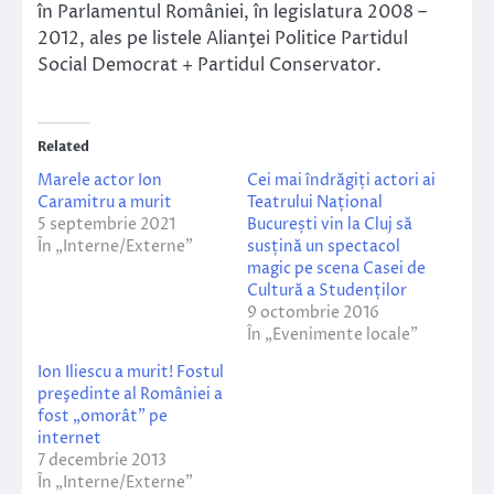
în Parlamentul României, în legislatura 2008 –
2012, ales pe listele Alianţei Politice Partidul
Social Democrat + Partidul Conservator.
Related
Marele actor Ion
Cei mai îndrăgiți actori ai
Caramitru a murit
Teatrului Național
5 septembrie 2021
București vin la Cluj să
În „Interne/Externe”
susțină un spectacol
magic pe scena Casei de
Cultură a Studenților
9 octombrie 2016
În „Evenimente locale”
Ion Iliescu a murit! Fostul
preşedinte al României a
fost „omorât” pe
internet
7 decembrie 2013
În „Interne/Externe”