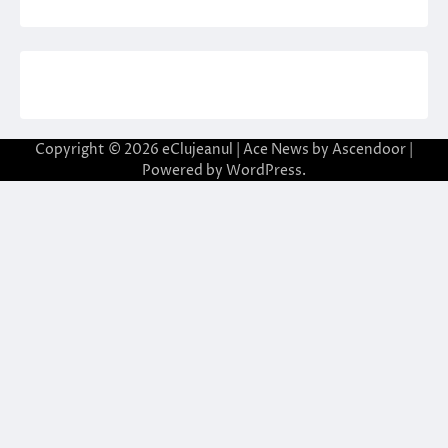
Copyright © 2026
eClujeanul
| Ace News by
Ascendoor
|
Powered by
WordPress
.