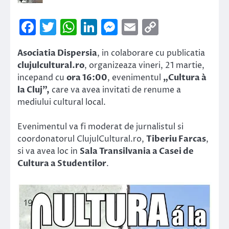
Facebook
Twitter
WhatsApp
LinkedIn
Messenger
Email
Copy
Link
Asociatia Dispersia
, in colaborare cu publicatia
clujulcultural.ro
, organizeaza vineri, 21 martie,
incepand cu
ora 16:00
, evenimentul
„Cultura à
la Cluj”,
care va avea invitati de renume a
mediului cultural local.
Evenimentul va fi moderat de jurnalistul si
coordonatorul ClujulCultural.ro,
Tiberiu Farcas
,
si va avea loc in
Sala Transilvania a Casei de
Cultura a Studentilor
.