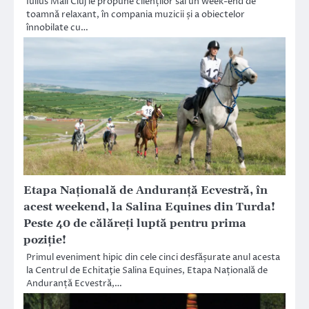
Iulius Mall Cluj le propune clienților săi un week-end de
toamnă relaxant, în compania muzicii și a obiectelor
înnobilate cu…
Etapa Națională de Anduranță Ecvestră, în
acest weekend, la Salina Equines din Turda!
Peste 40 de călăreţi luptă pentru prima
poziţie!
Primul eveniment hipic din cele cinci desfășurate anul acesta
la Centrul de Echitaţie Salina Equines, Etapa Națională de
Anduranță Ecvestră,…