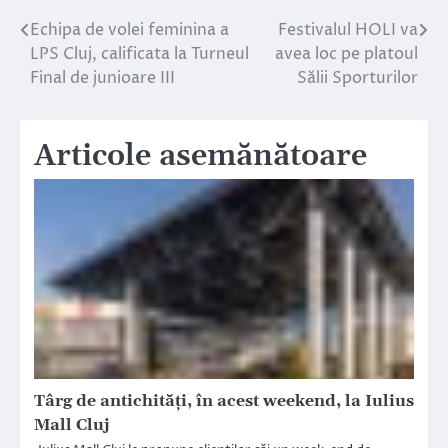
Echipa de volei feminina a
Festivalul HOLI va
Navigare
LPS Cluj, calificata la Turneul
avea loc pe platoul
în
Final de junioare III
Sălii Sporturilor
articole
Articole asemănătoare
Târg de antichități, în acest weekend, la Iulius
Mall Cluj