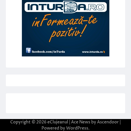
Copyright © 2026
eClujeanul
| Ace News by
Ascendoor
|
Powered by
WordPress
.