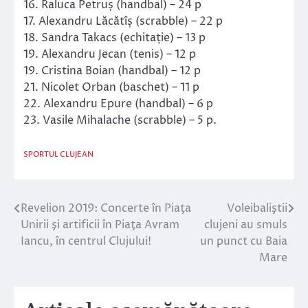
16. Raluca Petruș (handbal) – 24 p
17. Alexandru Lăcătîș (scrabble) – 22 p
18. Sandra Takacs (echitație) – 13 p
19. Alexandru Jecan (tenis) – 12 p
19. Cristina Boian (handbal) – 12 p
21. Nicolet Orban (baschet) – 11 p
22. Alexandru Epure (handbal) – 6 p
23. Vasile Mihalache (scrabble) – 5 p.
SPORTUL CLUJEAN
Revelion 2019: Concerte în Piaţa
Voleibaliştii
Navigare
Unirii şi artificii în Piaţa Avram
clujeni au smuls
în
Iancu, în centrul Clujului!
un punct cu Baia
Mare
articole