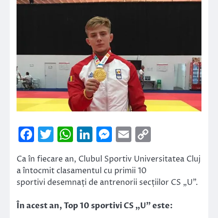
Facebook
Twitter
WhatsApp
LinkedIn
Messenger
Email
Copy
Link
Ca în fiecare an, Clubul Sportiv Universitatea Cluj
a întocmit clasamentul cu primii 10
sportivi desemnați de antrenorii secțiilor CS „U”.
În acest an, Top 10 sportivi CS „U” este: