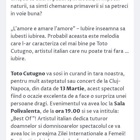
naturii, sa simti chemarea primaverii si sa petreci
in voie buna?
„L’amore e amare l’amore” – Iubire inseamna sa
iubesti iubirea. Probabil aceasta este melodia
care l-ar caracteriza cel mai bine pe Toto
Cutugno, artistul italian care nu poate trai fara …
iubire.
Toto Cutugno
va sosi in curand in tara noastra,
pentru mult asteptatul sau concert de la Cluj-
Napoca, din data de
13 Martie
, acest spectacol
fiind o ocazie excelenta de a face o surpriza unei
persoane dragi. Evenimentul va avea loc la
Sala
Polivalenta
, de la
ora 19.00
si se va intitula:
„Best Of”! Artistul italian dedica tuturor
doamnelor si domnisoarelor spectacolul ce va
avea loc in preajma Zilei Internationale a Femeii!