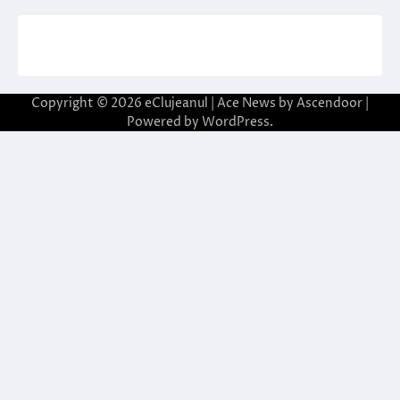
Copyright © 2026
eClujeanul
| Ace News by
Ascendoor
|
Powered by
WordPress
.