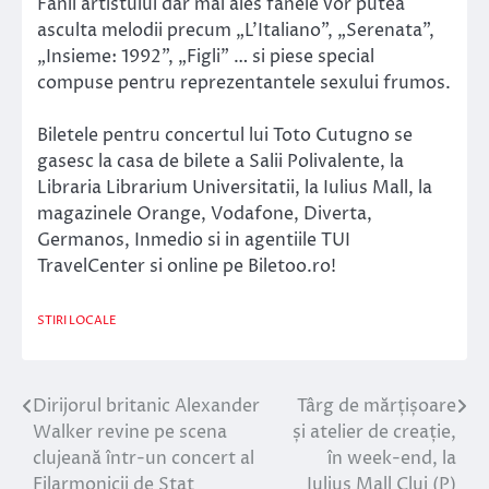
Fanii artistului dar mai ales fanele vor putea
asculta melodii precum „L’Italiano”, „Serenata”,
„Insieme: 1992”, „Figli” … si piese special
compuse pentru reprezentantele sexului frumos.
Biletele pentru concertul lui Toto Cutugno se
gasesc la casa de bilete a Salii Polivalente, la
Libraria Librarium Universitatii, la Iulius Mall, la
magazinele Orange, Vodafone, Diverta,
Germanos, Inmedio si in agentiile TUI
TravelCenter si online pe Biletoo.ro!
STIRI LOCALE
Dirijorul britanic Alexander
Târg de mărțișoare
Navigare
Walker revine pe scena
și atelier de creație,
în
clujeană într-un concert al
în week-end, la
Filarmonicii de Stat
Iulius Mall Cluj (P)