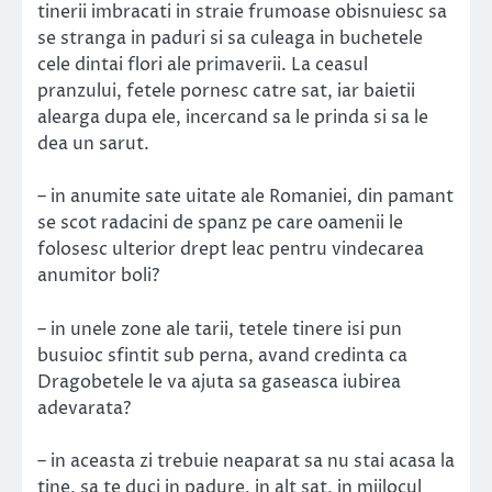
tinerii imbracati in straie frumoase obisnuiesc sa
se stranga in paduri si sa culeaga in buchetele
cele dintai flori ale primaverii. La ceasul
pranzului, fetele pornesc catre sat, iar baietii
alearga dupa ele, incercand sa le prinda si sa le
dea un sarut.
– in anumite sate uitate ale Romaniei, din pamant
se scot radacini de spanz pe care oamenii le
folosesc ulterior drept leac pentru vindecarea
anumitor boli?
– in unele zone ale tarii, tetele tinere isi pun
busuioc sfintit sub perna, avand credinta ca
Dragobetele le va ajuta sa gaseasca iubirea
adevarata?
– in aceasta zi trebuie neaparat sa nu stai acasa la
tine, sa te duci in padure, in alt sat, in mijlocul