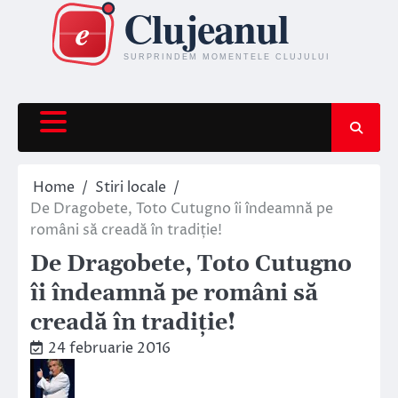
Skip
to
content
Home
Stiri locale
De Dragobete, Toto Cutugno îi îndeamnă pe
români să creadă în tradiție!
De Dragobete, Toto Cutugno
îi îndeamnă pe români să
creadă în tradiție!
24 februarie 2016