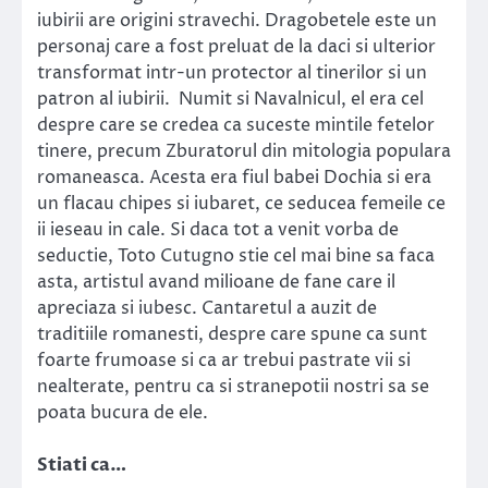
iubirii are origini stravechi. Dragobetele este un
personaj care a fost preluat de la daci si ulterior
transformat intr-un protector al tinerilor si un
patron al iubirii. Numit si Navalnicul, el era cel
despre care se credea ca suceste mintile fetelor
tinere, precum Zburatorul din mitologia populara
romaneasca. Acesta era fiul babei Dochia si era
un flacau chipes si iubaret, ce seducea femeile ce
ii ieseau in cale. Si daca tot a venit vorba de
seductie, Toto Cutugno stie cel mai bine sa faca
asta, artistul avand milioane de fane care il
apreciaza si iubesc. Cantaretul a auzit de
traditiile romanesti, despre care spune ca sunt
foarte frumoase si ca ar trebui pastrate vii si
nealterate, pentru ca si stranepotii nostri sa se
poata bucura de ele.
Stiati ca…