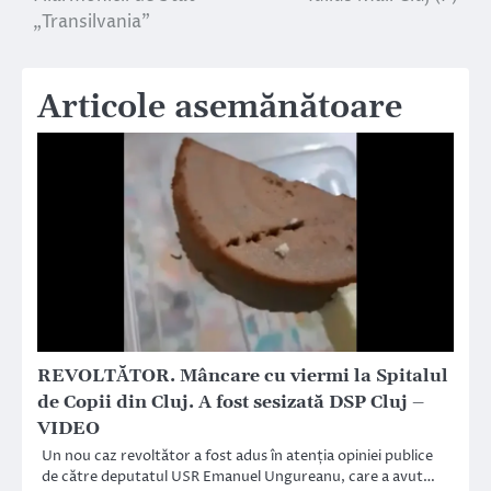
articole
„Transilvania”
Articole asemănătoare
REVOLTĂTOR. Mâncare cu viermi la Spitalul
de Copii din Cluj. A fost sesizată DSP Cluj –
VIDEO
Un nou caz revoltător a fost adus în atenția opiniei publice
de către deputatul USR Emanuel Ungureanu, care a avut…