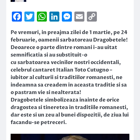
Facebook
Twitter
WhatsApp
LinkedIn
Messenger
Email
Copy
Link
Pe vremuri, in preajma zilei de 1 martie, pe 24
februarie, oamenii sarbatoreau Dragobetele!
Deoarece o parte dintre romani i-au uitat
semnificatia si au substituit-o
cu sarbatoarea vecinilor nostri occidentali,
celebrul cantaret Italian Toto Cutugno –
iubitor al culturii si traditiilor romanesti, ne
indeamna sa creadem in aceasta traditie si sa
o pastram vie si nealterata!
Dragobetele simbolizeaza inainte de orice
dragostea si tineretea in traditiile romanesti,
dar este si un zeu al bunei dispozitii, de ziua lui
facandu-se petreceri.