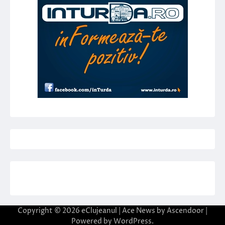
Copyright © 2026
eClujeanul
| Ace News by
Ascendoor
|
Powered by
WordPress
.