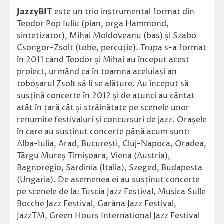
JazzyBIT
este un trio instrumental format din
Teodor Pop Iuliu (pian, orga Hammond,
sintetizator), Mihai Moldoveanu (bas) și Szabó
Csongor-Zsolt (tobe, percuție). Trupa s-a format
în 2011 când Teodor și Mihai au început acest
proiect, urmând ca în toamna aceluiași an
toboșarul Zsolt să li se alăture. Au început să
susțină concerte în 2012 și de atunci au cântat
atât în țară cât și străinătate pe scenele unor
renumite festivaluri și concursuri de jazz. Orașele
în care
au susținut concerte până acum sunt:
Alba-Iulia, Arad, București, Cluj-Napoca, Oradea,
Târgu Mureș Timișoara, Viena (Austria),
Bagnoregio, Sardinia (Italia), Szeged, Budapesta
(Ungaria). De asemenea ei au susținut concerte
pe scenele de la: Tuscia Jazz Festival, Musica Sulle
Bocche Jazz Festival, Garâna Jazz Festival,
JazzTM, Green Hours International Jazz Festival