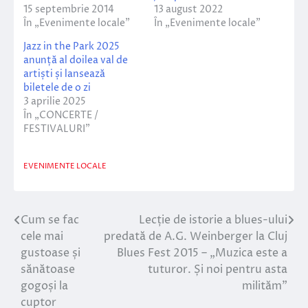
15 septembrie 2014
13 august 2022
În „Evenimente locale”
În „Evenimente locale”
Jazz in the Park 2025
anunță al doilea val de
artiști și lansează
biletele de o zi
3 aprilie 2025
În „CONCERTE /
FESTIVALURI”
EVENIMENTE LOCALE
Cum se fac
Lecție de istorie a blues-ului
Navigare
cele mai
predată de A.G. Weinberger la Cluj
în
gustoase și
Blues Fest 2015 – „Muzica este a
sănătoase
tuturor. Și noi pentru asta
articole
gogoși la
milităm”
cuptor