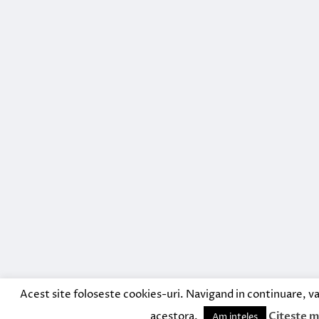
Acest site foloseste cookies-uri. Navigand in continuare, va
acestora.
Citeste m
Am inteles