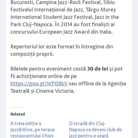
Bucuresti, Campina Jazz-Rock Festival, Sibiu
Festivalul Internațional de Jazz, Târgu Mureș
International Student Jazz Festival, Jazz in the
Park Cluj-Napoca. În 2014 au fost finaliști ai
concursului European Jazz Award din Italia.
Repertoriul lor este format în întregime din
compoziții proprii.
Biletele pentru eveniment costă
30 de lei
și pot
fii achiziționate online de pe
https://goo.gl/WP08kV
sau offline de la Agenția
Teatrală și Cinema Victoria.
Related
A treia ediție a
O stradă din Cluj-
Jazz&Wine, pe terasa
Napoca va deveni club de
restaurantului Chios
jazz pentru o seară