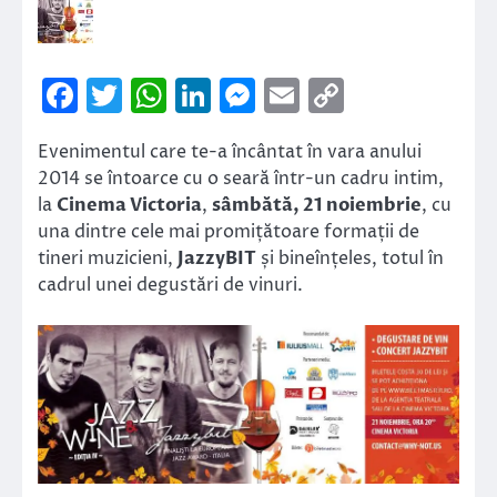
Facebook
Twitter
WhatsApp
LinkedIn
Messenger
Email
Copy
Link
Evenimentul care te-a încântat în vara anului
2014 se întoarce cu o seară într-un cadru intim,
la
Cinema Victoria
,
sâmbătă, 21 noiembrie
, cu
una dintre cele mai promițătoare formații de
tineri muzicieni,
JazzyBIT
și bineînțeles, totul în
cadrul unei degustări de vinuri.