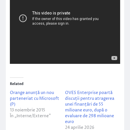
Related
Orange anunță un nou
OVES Enterprise poartă
parteneriat cu Microsoft
discuții pentru atragerea
(P)
unei finanțări de 55
13 noiembrie 2015
milioane euro, după o
În „Interne/Externe”
evaluare de 298 milioane
euro
24 aprilie 2026