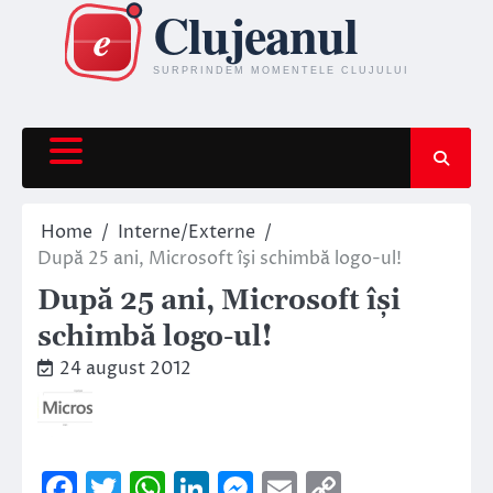
Skip
to
content
Home
Interne/Externe
După 25 ani, Microsoft îşi schimbă logo-ul!
După 25 ani, Microsoft îşi
schimbă logo-ul!
24 august 2012
Facebook
Twitter
WhatsApp
LinkedIn
Messenger
Email
Copy