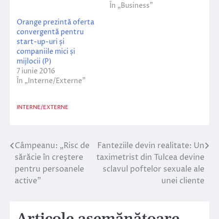
În „Business”
Orange prezintă oferta
convergentă pentru
start-up-uri și
companiile mici și
mijlocii (P)
7 iunie 2016
În „Interne/Externe”
INTERNE/EXTERNE
Câmpeanu: „Risc de
Fanteziile devin realitate: Un
Navigare
sărăcie în creştere
taximetrist din Tulcea devine
în
pentru persoanele
sclavul poftelor sexuale ale
active”
unei cliente
articole
Articole asemănătoare