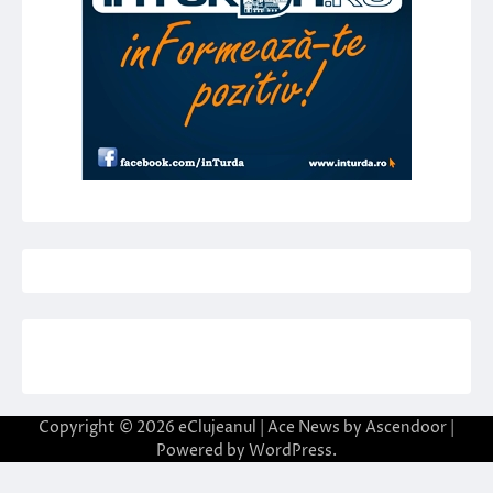
Copyright © 2026
eClujeanul
| Ace News by
Ascendoor
|
Powered by
WordPress
.