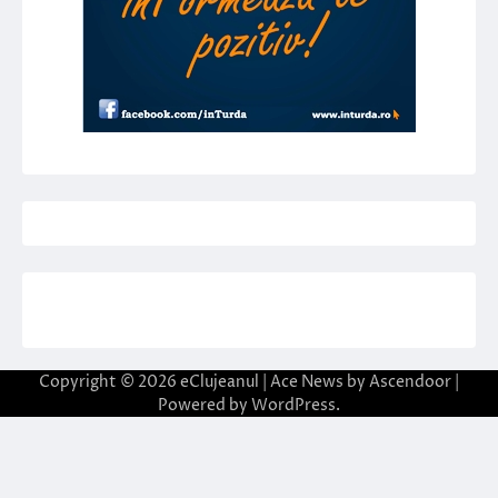
Copyright © 2026
eClujeanul
| Ace News by
Ascendoor
|
Powered by
WordPress
.