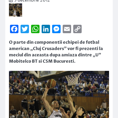
5 decembrie 2012
Facebook
Twitter
WhatsApp
LinkedIn
Messenger
Email
Copy
Link
O parte din componentii echipei de fotbal
american „Cluj Crusaders” vor fi prezenti la
meciul din aceasta dupa amiaza dintre „U”
Mobitelco BT si CSM Bucuresti.