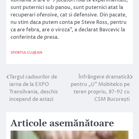
sunt puternici sub panou, sunt puternici atat la
recuperari ofensive, cat si defensive. Din pacate,
nu stim daca putem conta pe Steve Ross, pentru
ca are febra, are o viroza”, a declarat Bavcevic la
conferinta de presa.
SPORTUL CLUJEAN
Targul cadourilor de
Înfrângere dramatică
Navigare
iarna de la EXPO
pentru „U” Mobitelco pe
în
Transilvania, deschis
teren propriu, 87-92 cu
incepand de astazi
CSM Bucureşti
articole
Articole asemănătoare