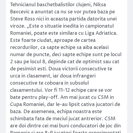
Tehnicianul baschetbalistilor clujeni, Niksa
Bavcevic a anuntat ca nu se vor putea baza pe
Steve Ross nici in aceasta partida datorita unei
viroze. „Este o situatie inedita in campionatul
Romaniei, poate este similara cu Liga Adriatica.
Este foarte ciudat, aproape de cartea
recordurilor, ca sapte echipe sa aiba acelasi
numar de puncte, deci sapte echipe sunt pe locul
2 sau pe locul 8, depinde cat de optimist sau cat
de pesimist esti. Doua victorii consecutive te
urca in clasament, iar doua infrangeri
consecutive te coboara in subsolul
clasamentului. Vor fi 11-12 echipe care se vor
bate pentru play-off. Am mai jucat cu CSM in
Cupa Romaniei, dar le-au lipsit cativa jucatori de
baza. De asemenea, echipa noastra este
schimbata fata de meciul jucat antrerior. CSM
are doi dintre cei mai buni conducatori de joc din
Romania si are 8-9 jucatori foarte experimentati,