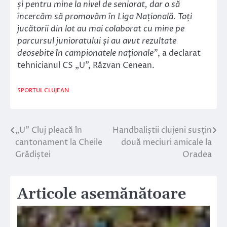
și pentru mine la nivel de seniorat, dar o să
încercăm să promovăm în Liga Națională. Toți
jucătorii din lot au mai colaborat cu mine pe
parcursul junioratului și au avut rezultate
deosebite în campionatele naționale”
, a declarat
tehnicianul CS „U”, Răzvan Cenean.
SPORTUL CLUJEAN
„U” Cluj pleacă în
Handbaliștii clujeni susțin
Navigare
cantonament la Cheile
două meciuri amicale la
în
Grădiștei
Oradea
articole
Articole asemănătoare