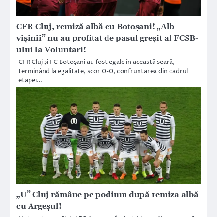
CFR Cluj, remiză albă cu Botoşani! „Alb-
vişinii” nu au profitat de pasul greşit al FCSB-
ului la Voluntari!
CFR Cluj şi FC Botoşani au fost egale în această seară,
terminând la egalitate, scor 0-0, confruntarea din cadrul
etapei…
„U” Cluj rămâne pe podium după remiza albă
cu Argeșul!