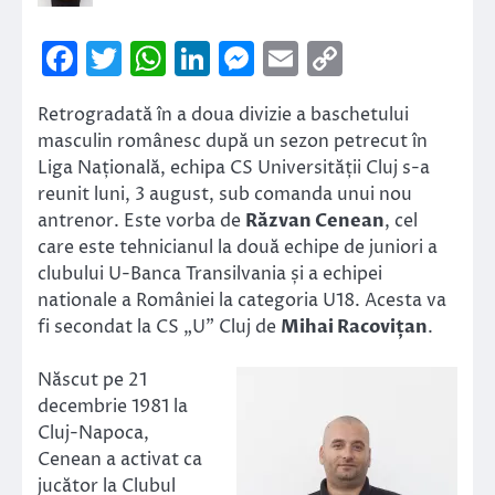
Facebook
Twitter
WhatsApp
LinkedIn
Messenger
Email
Copy
Link
Retrogradată în a doua divizie a baschetului
masculin românesc după un sezon petrecut în
Liga Națională, echipa CS Universității Cluj s-a
reunit luni, 3 august, sub comanda unui nou
antrenor. Este vorba de
Răzvan Cenean
, cel
care este tehnicianul la două echipe de juniori a
clubului U-Banca Transilvania și a echipei
nationale a României la categoria U18. Acesta va
fi secondat la CS „U” Cluj de
Mihai Racovițan
.
Născut pe 21
decembrie 1981 la
Cluj-Napoca,
Cenean a activat ca
jucător la Clubul