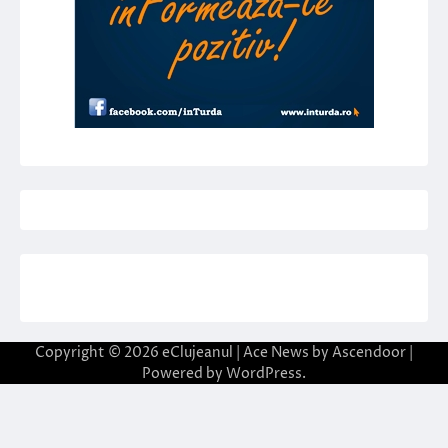
Copyright © 2026
eClujeanul
| Ace News by
Ascendoor
|
Powered by
WordPress
.