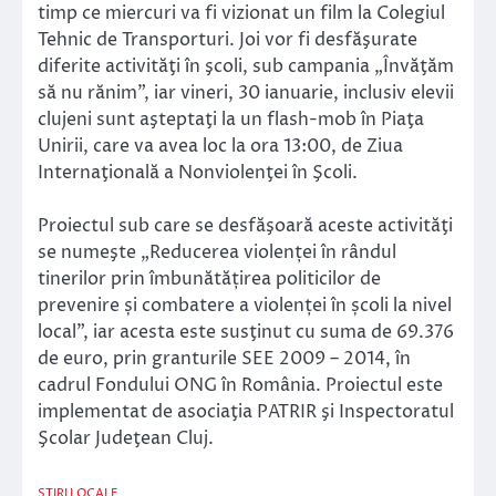
timp ce miercuri va fi vizionat un film la Colegiul
Tehnic de Transporturi. Joi vor fi desfăşurate
diferite activităţi în şcoli, sub campania „Învăţăm
să nu rănim”, iar vineri, 30 ianuarie, inclusiv elevii
clujeni sunt aşteptaţi la un flash-mob în Piaţa
Unirii, care va avea loc la ora 13:00, de Ziua
Internaţională a Nonviolenţei în Şcoli.
Proiectul sub care se desfăşoară aceste activităţi
se numeşte „Reducerea violenței în rândul
tinerilor prin îmbunătățirea politicilor de
prevenire și combatere a violenței în școli la nivel
local”, iar acesta este susţinut cu suma de 69.376
de euro, prin granturile SEE 2009 – 2014, în
cadrul Fondului ONG în România. Proiectul este
implementat de asociaţia PATRIR şi Inspectoratul
Şcolar Judeţean Cluj.
STIRI LOCALE