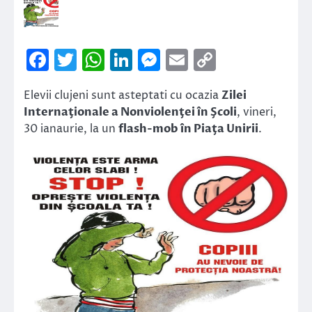
Facebook
Twitter
WhatsApp
LinkedIn
Messenger
Email
Copy
Link
Elevii clujeni sunt asteptati cu ocazia
Zilei
Internaţionale a Nonviolenţei în Şcoli
, vineri,
30 ianaurie, la un
flash-mob în Piaţa Unirii
.