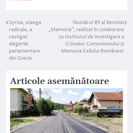
Syriza, stanga
Numărul 89 al Revistei
Navigare
radicala, a
„Memoria”, realizat în colaborare
în
castigat
cu Institutul de Investigare a
alegerile
Crimelor Comunismului şi
articole
parlamentare
Memoria Exilului Românesc
din Grecia
Articole asemănătoare