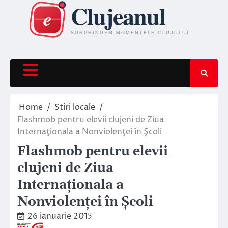
Skip
to
content
Home
Stiri locale
Flashmob pentru elevii clujeni de Ziua
Internaţionala a Nonviolenţei în Şcoli
Flashmob pentru elevii
clujeni de Ziua
Internaţionala a
Nonviolenţei în Şcoli
26 ianuarie 2015