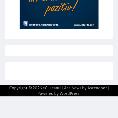
Copyright © 2026
eClujeanul
| Ace News by
Ascendoor
|
Powered by
WordPress
.