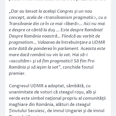
„Dar au lansat la acelaşi Congres şi un nou
concept, acela de <transilvanism pragmatic>, cu o
Transilvanie din ce în ce mai <liberă>… Aici nu mai
e despre ce cântă la duş … Este despre România!
Despre România noastră… Fiindcă au vorbit de
pragmatism… Valoarea de întrebuinţare a UDMR
este dată de ponderea în parlament. Aceasta este
mare dacă românii nu vin la vot. Hai să-i
<ascultăm> şi să fim pragmatici! Să fim Pro
România şi să ieşim la vot”
, conchide fostul
premier.
Congresul UDMR a adoptat, sâmbătă, cu
unanimitate de voturi că steagul roşu, alb şi
verde este simbol naţional propriu al comunităţii
maghiare din România, alături de steagul
Ţinutului Secuiesc, de imnul Ungariei şi de imnul