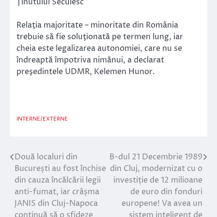
Ţinutului Secuiesc
Relaţia majoritate – minoritate din România
trebuie să fie soluţionată pe termen lung, iar
cheia este legalizarea autonomiei, care nu se
îndreaptă împotriva nimănui, a declarat
preşedintele UDMR, Kelemen Hunor.
INTERNE/EXTERNE
Două localuri din
B-dul 21 Decembrie 1989
Navigare
București au fost închise
din Cluj, modernizat cu o
în
din cauza încălcării legii
investiție de 12 milioane
anti-fumat, iar crâșma
de euro din fonduri
articole
JANIS din Cluj-Napoca
europene! Va avea un
continuă să o sfideze
sistem inteligent de