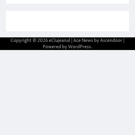
Copyright © 2026
eClujeanul
| Ace News by
Ascendoor
|
Powered by
WordPress
.