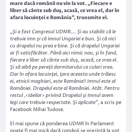
mare dacă românii nu vin la vot. „Fiecare e
liber să cânte sub duş, acasă, ce vrea el, dar în
afara locuinţei e România”, transmite el.
„Şi a fost Congresul UDMR…. Şi au stabilit că le
trebuie imn şi că imnul Ungariei e bun. Şi că nici
cu drapelul nu prea e bine. Şi că drapelul Ungariei
ar fi satisfăcător. Până aici nimic nou, şi în fond,
fiecare e liber să cânte sub duş, acasă, ce vrea el.
Şi să aibă pe pereţii dormitorului ce culori vrea.
Dar în afara locuinţei, ţara aceasta unde trăiesc
ei, etnicii maghiari, este România!! Imnul este al
României. Drapelul este al României. Atât. Pentru
restul ,<ideilor> privind Drapelul şi Imnul avem
legi care trebuie respectate. Şi aplicate”
, a scris pe
Facebook Mihai Tudose.
El mai spune că ponderea UDMR în Parlament
poate fi mai mică dacă românii se prezintă la vot.