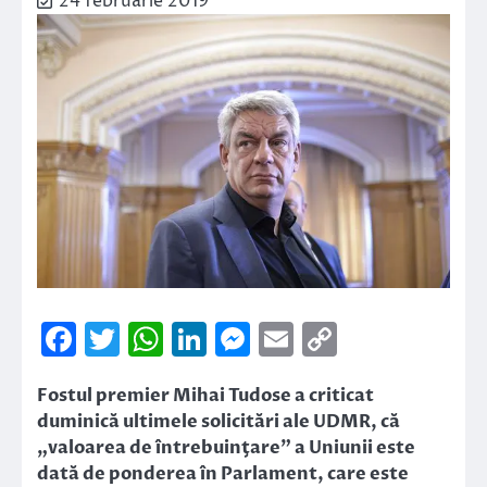
24 februarie 2019
Facebook
Twitter
WhatsApp
LinkedIn
Messenger
Email
Copy
Link
Fostul premier Mihai Tudose a criticat
duminică ultimele solicitări ale UDMR, că
„valoarea de întrebuinţare” a Uniunii este
dată de ponderea în Parlament, care este