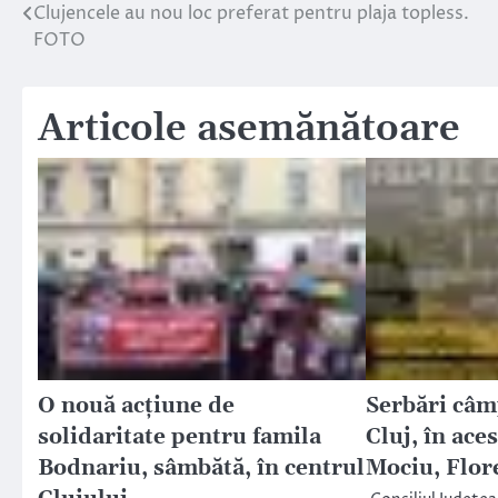
Clujencele au nou loc preferat pentru plaja topless.
Navigare
FOTO
în
articole
Articole asemănătoare
O nouă acțiune de
Serbări câm
solidaritate pentru famila
Cluj, în ace
Bodnariu, sâmbătă, în centrul
Mociu, Flore