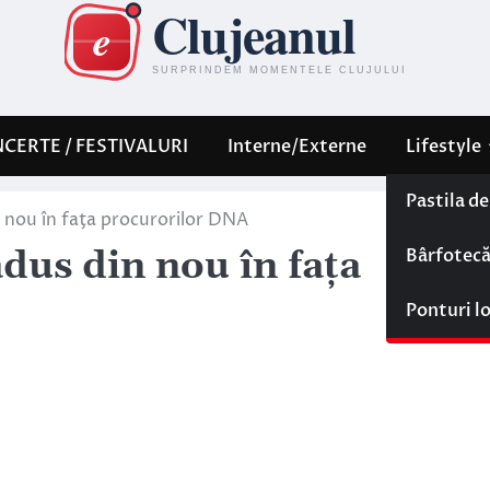
CERTE / FESTIVALURI
Interne/Externe
Lifestyle
Pastila d
 nou în faţa procurorilor DNA
Bârfotec
dus din nou în faţa
Ponturi l