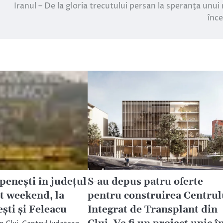
Iranul – De la gloria trecutului persan la speranţa unui
înc
penești în județul
S-au depus patru oferte
st weekend, la
pentru construirea Centrul
ști și Feleacu
Integrat de Transplant din