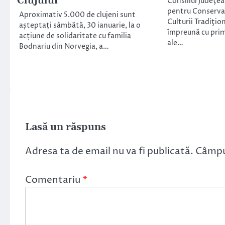
Clujului
Consiliul Judeţea
pentru Conserva
Aproximativ 5.000 de clujeni sunt
Culturii Tradiţio
așteptați sâmbătă, 30 ianuarie, la o
împreună cu primăr
acțiune de solidaritate cu familia
ale…
Bodnariu din Norvegia, a…
Lasă un răspuns
Adresa ta de email nu va fi publicată.
Câmpur
Comentariu
*