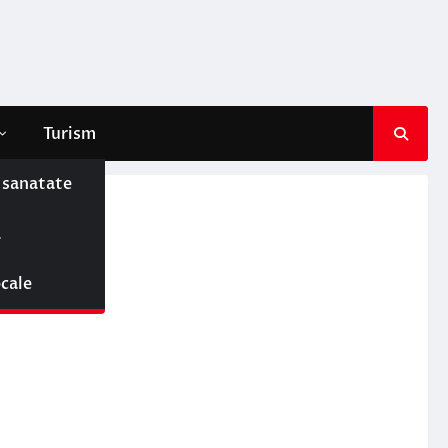
Turism
e sanatate
ă
ocale