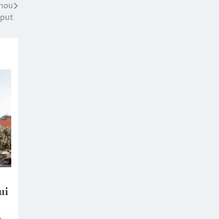
 nou
eput
ui