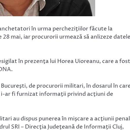
anchetatori în urma percheziţiilor făcute la
 de 28 mai, iar procurorii urmează să anlizeze datel
sigilat în prezenţa lui Horea Uioreanu, care a fos
l DNA.
Bucureşti, de procurorii militari, în dosarul în car
i-ar fi furnizat informaţii privind acţiuni de
itari au dispus punerea în mişcare a acţiunii pena
adrul SRI – Direcţia Judeţeană de Informaţii Cluj,