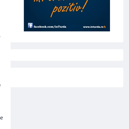
e
t
e
le