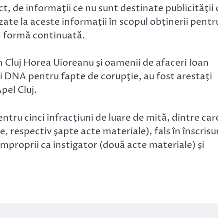
ct, de informaţii ce nu sunt destinate publicităţii 
te la aceste informaţii în scopul obţinerii pentr
în formă continuată.
n Cluj Horea Uioreanu şi oamenii de afaceri Ioan
ii DNA pentru fapte de corupţie, au fost arestaţi
pel Cluj.
tru cinci infracţiuni de luare de mită, dintre car
 respectiv şapte acte materiale), fals în înscrisu
mproprii ca instigator (două acte materiale) şi