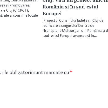
Cluj. Va fi un proiect unic î
n Cluj, Centrul Judeţean
rea şi Promovarea
România și în sud-estul
nale Cluj (CJCPCT),
Europei
iile şi consiliile locale
Proiectul Consiliului Județean Cluj de
edificare a singurului Centru de
Transplant Multiorgan din România și d
sud-estul Europei avansează în…
ile obligatorii sunt marcate cu
*