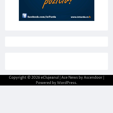
Copyright © 2026
eClujeanul
| Ace News by
Ascendoor
|
Powered by
WordPress
.