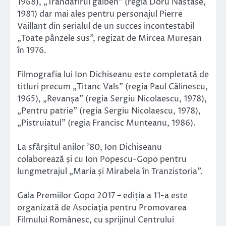
1968), „Trandafirul galben” (regia Doru Năstase,
1981) dar mai ales pentru personajul Pierre
Vaillant din serialul de un succes incontestabil
„Toate pânzele sus”, regizat de Mircea Mureșan
în 1976.
Filmografia lui Ion Dichiseanu este completată de
titluri precum „Titanc Vals” (regia Paul Călinescu,
1965), „Revanșa” (regia Sergiu Nicolaescu, 1978),
„Pentru patrie” (regia Sergiu Nicolaescu, 1978),
„Pistruiatul” (regia Francisc Munteanu, 1986).
La sfârșitul anilor ’80, Ion Dichiseanu
colaborează și cu Ion Popescu-Gopo pentru
lungmetrajul „Maria și Mirabela în Tranzistoria”.
Gala Premiilor Gopo 2017 – ediția a 11-a este
organizată de Asociaţia pentru Promovarea
Filmului Românesc, cu sprijinul Centrului