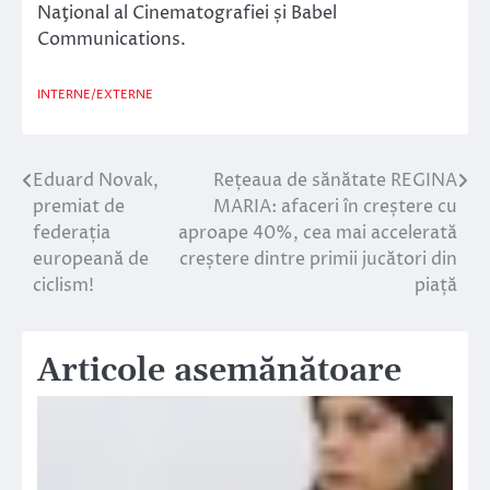
Naţional al Cinematografiei și Babel
Communications.
INTERNE/EXTERNE
Eduard Novak,
Rețeaua de sănătate REGINA
Navigare
premiat de
MARIA: afaceri în creștere cu
în
federația
aproape 40%, cea mai accelerată
europeană de
creștere dintre primii jucători din
articole
ciclism!
piață
Articole asemănătoare