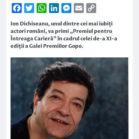
Facebook
Twitter
WhatsApp
LinkedIn
Messenger
Email
Copy
Link
Ion Dichiseanu, unul dintre cei mai iubiți
actori români, va primi „Premiul pentru
Întreaga Carieră” în cadrul celei de-a XI-a
ediții a Galei Premiilor Gopo.