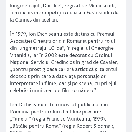
lungmetrajul „Darclée”, regizat de Mihai Iacob,
film inclus în competiția oficială a Festivalului de
la Cannes din acel an.
În 1979, Ion Dichiseanu este distins cu Premiul
Asociației Cineaștilor din România pentru rolul
din lungmetrajul „Clipa”, în regia lui Gheorghe
Vitanidis, iar în 2002 este decorat cu Ordinul
Naţional Serviciul Credincios în grad de Cavaler,
„pentru prestigioasa carieră artistică şi talentul
deosebit prin care a dat viaţă personajelor
interpretate în filme, dar şi pe scenă, cu prilejul
celebrării unui veac de film românesc”.
Ion Dichiseanu este cunoscut publicului din
România pentru roluri din filme precum:
„Tunelul” (regia Francisc Munteanu, 1979),
„Bătălie pentru Roma” (regia Robert Siodmak,