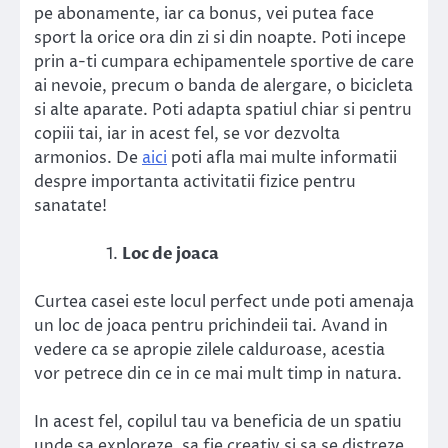
pe abonamente, iar ca bonus, vei putea face
sport la orice ora din zi si din noapte. Poti incepe
prin a-ti cumpara echipamentele sportive de care
ai nevoie, precum o banda de alergare, o bicicleta
si alte aparate. Poti adapta spatiul chiar si pentru
copiii tai, iar in acest fel, se vor dezvolta
armonios. De
aici
poti afla mai multe informatii
despre importanta activitatii fizice pentru
sanatate!
Loc de joaca
Curtea casei este locul perfect unde poti amenaja
un loc de joaca pentru prichindeii tai. Avand in
vedere ca se apropie zilele calduroase, acestia
vor petrece din ce in ce mai mult timp in natura.
In acest fel, copilul tau va beneficia de un spatiu
unde sa exploreze, sa fie creativ si sa se distreze.