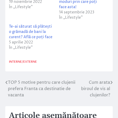
19 noiembrie 2022
moduri prin care poți
În „Lifestyle”
face asta!
14 septembrie 2023
În „Lifestyle”
Te-ai săturat să plătești
o grămadă de bani la
curent? Află ce poți face
5 aprilie 2022
În „Lifestyle”
INTERNE/EXTERNE
TOP 5 motive pentru care clujenii
Cum arata
Navigare
prefera Franta ca destinatie de
biroul de vis al
în
vacanta
clujenilor?
articole
Articole asemănătoare