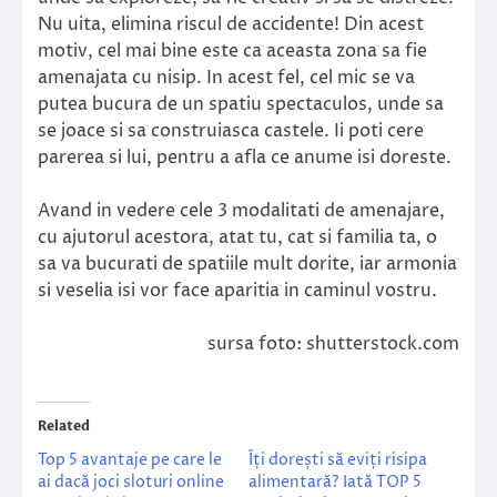
Nu uita, elimina riscul de accidente! Din acest
motiv, cel mai bine este ca aceasta zona sa fie
amenajata cu nisip. In acest fel, cel mic se va
putea bucura de un spatiu spectaculos, unde sa
se joace si sa construiasca castele. Ii poti cere
parerea si lui, pentru a afla ce anume isi doreste.
Avand in vedere cele 3 modalitati de amenajare,
cu ajutorul acestora, atat tu, cat si familia ta, o
sa va bucurati de spatiile mult dorite, iar armonia
si veselia isi vor face aparitia in caminul vostru.
sursa foto: shutterstock.com
Related
Top 5 avantaje pe care le
Îți dorești să eviți risipa
ai dacă joci sloturi online
alimentară? Iată TOP 5