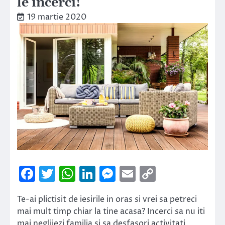
le incerci!
19 martie 2020
Facebook
Twitter
WhatsApp
LinkedIn
Messenger
Email
Copy
Link
Te-ai plictisit de iesirile in oras si vrei sa petreci
mai mult timp chiar la tine acasa? Incerci sa nu iti
mai neglijezi familia si sa desfasori activitati