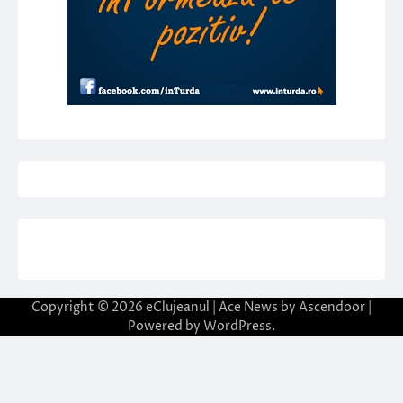
Copyright © 2026
eClujeanul
| Ace News by
Ascendoor
|
Powered by
WordPress
.