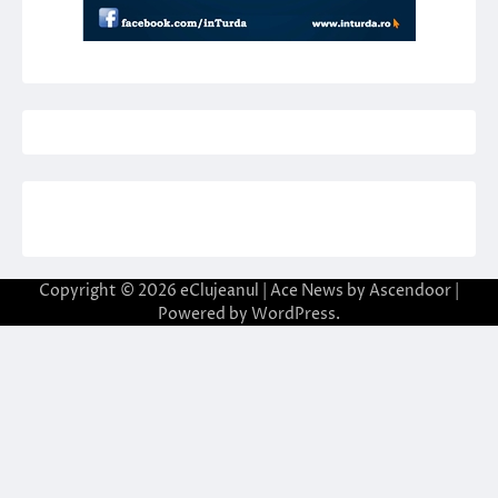
Copyright © 2026
eClujeanul
| Ace News by
Ascendoor
|
Powered by
WordPress
.