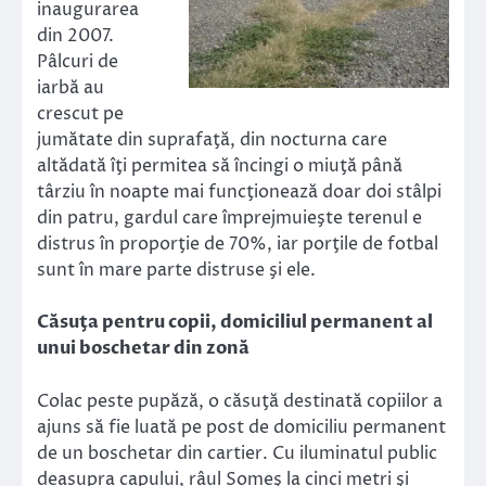
inaugurarea
din 2007.
Pâlcuri de
iarbă au
crescut pe
jumătate din suprafaţă, din nocturna care
altădată îţi permitea să încingi o miuţă până
târziu în noapte mai funcţionează doar doi stâlpi
din patru, gardul care împrejmuieşte terenul e
distrus în proporţie de 70%, iar porţile de fotbal
sunt în mare parte distruse şi ele.
Căsuţa pentru copii, domiciliul permanent al
unui boschetar din zonă
Colac peste pupăză, o căsuţă destinată copiilor a
ajuns să fie luată pe post de domiciliu permanent
de un boschetar din cartier. Cu iluminatul public
deasupra capului, râul Someş la cinci metri şi