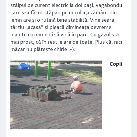
stâlpul de curent electric la doi paşi, vagabondul
care s-a făcut stăpân pe micul aşezământ din
lemn are şi o rutină bine stabilită. Vine seara
târziu „acasă” şi pleacă dimineaţa devreme,
înainte ca oamenii să vină în parc. Cu gazul stă
mai prost, că în rest le are pe toate. Plus că, nici
măcar nu plăteşte chirie :-).
Copii