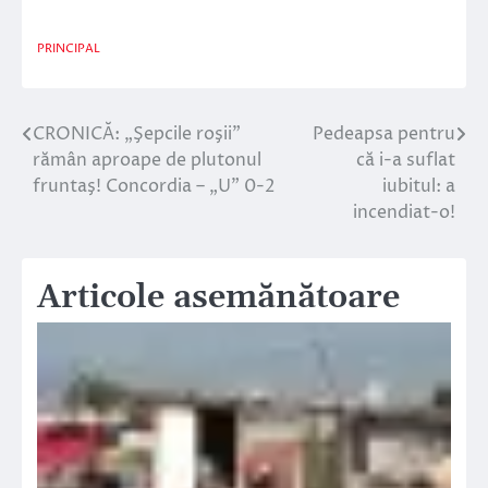
PRINCIPAL
CRONICĂ: „Şepcile roşii”
Pedeapsa pentru
Navigare
rămân aproape de plutonul
că i-a suflat
în
fruntaş! Concordia – „U” 0-2
iubitul: a
incendiat-o!
articole
Articole asemănătoare