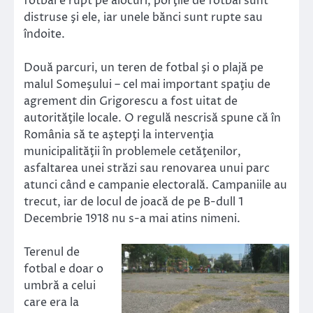
fotbal e rupt pe alocuri, porţile de fotbal sunt
distruse şi ele, iar unele bănci sunt rupte sau
îndoite.
Două parcuri, un teren de fotbal şi o plajă pe
malul Someşului – cel mai important spaţiu de
agrement din Grigorescu a fost uitat de
autorităţile locale. O regulă nescrisă spune că în
România să te aştepţi la intervenţia
municipalităţii în problemele cetăţenilor,
asfaltarea unei străzi sau renovarea unui parc
atunci când e campanie electorală. Campaniile au
trecut, iar de locul de joacă de pe B-dull 1
Decembrie 1918 nu s-a mai atins nimeni.
Terenul de
fotbal e doar o
umbră a celui
care era la