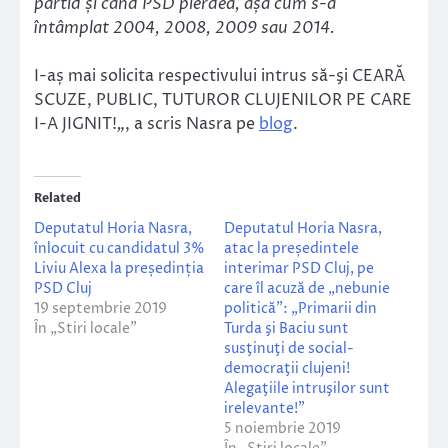
partid și când PSD pierdea, așa cum s-a
întâmplat 2004, 2008, 2009 sau 2014.
I-aș mai solicita respectivului intrus să-şi CEARĂ
SCUZE, PUBLIC, TUTUROR CLUJENILOR PE CARE
I-A JIGNIT!
„
, a scris Nasra pe
blog
.
Related
Deputatul Horia Nasra,
Deputatul Horia Nasra,
înlocuit cu candidatul 3%
atac la președintele
Liviu Alexa la președinția
interimar PSD Cluj, pe
PSD Cluj
care îl acuză de „nebunie
19 septembrie 2019
politică”: „Primarii din
În „Stiri locale”
Turda şi Baciu sunt
susţinuţi de social-
democraţii clujeni!
Alegaţiile intruşilor sunt
irelevante!”
5 noiembrie 2019