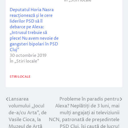
În „Stiri locale”
Deputatul Horia Nasra
reacţionează şi le cere
liderilor PSD să îl
debarce pe Alexa:
„Intrusul trebuie să
plece! Nu avem nevoie de
gangsteri bipolari în PSD
Cluj”
30 octombrie 2019
În „Stiri locale”
STIRI LOCALE
Lansarea
Probleme în paradis pentru
Navigare
volumului „Jocul
Alexa? Neplătiți de 3 luni, mai
în
de-a/cu Arta”, de
mulți angajați ai televiziunii
Vasile Cioca, la
NCN, patronată de președintele
articole
Muzeul de Artă
PSD Cluj, își caută de lucru!