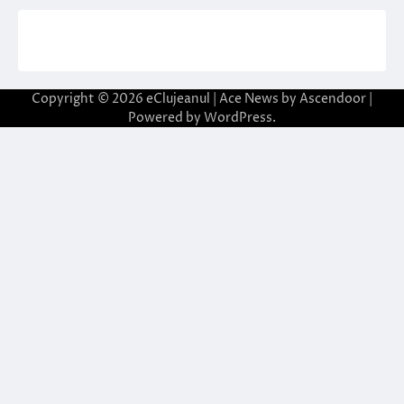
Copyright © 2026
eClujeanul
| Ace News by
Ascendoor
|
Powered by
WordPress
.