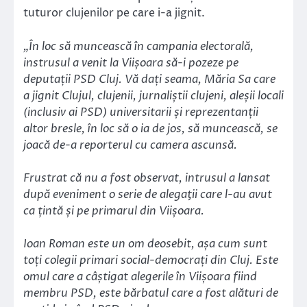
tuturor clujenilor pe care i-a jignit.
„În loc să muncească în campania electorală,
instrusul a venit la Viișoara să-i pozeze pe
deputații PSD Cluj. Vă dați seama, Măria Sa care
a jignit Clujul, clujenii, jurnaliștii clujeni, aleșii locali
(inclusiv ai PSD) universitarii și reprezentanții
altor bresle, în loc să o ia de jos, să muncească, se
joacă de-a reporterul cu camera ascunsă.
Frustrat că nu a fost observat, intrusul a lansat
după eveniment o serie de alegaţii care l-au avut
ca țintă și pe primarul din Viișoara.
Ioan Roman este un om deosebit, așa cum sunt
toți colegii primari social-democrați din Cluj. Este
omul care a câștigat alegerile în Viișoara fiind
membru PSD, este bărbatul care a fost alături de