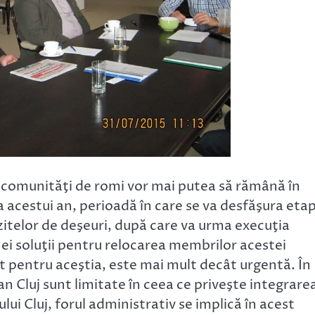
e comunităţi de romi vor mai putea să rămână în
a acestui an, perioadă în care se va desfăşura eta
zitelor de deşeuri, după care va urma execuţia
unei soluţii pentru relocarea membrilor acestei
nit pentru aceştia, este mai mult decât urgentă. În
ean Cluj sunt limitate în ceea ce priveşte integrare
lui Cluj, forul administrativ se implică în acest