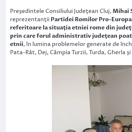
Link
Preşedintele Consiliului Judeţean Cluj,
Mihai 
reprezentanţii
Partidei Romilor Pro-Europa, 
referitoare la situaţia etniei rome din jude
prin care forul administrativ judeţean poat
etnii
, în lumina problemelor generate de înc
Pata-Rât, Dej, Câmpia Turzii, Turda, Gherla şi