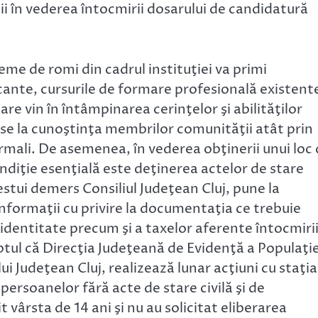
i în vederea întocmirii dosarului de candidatură
me de romi din cadrul instituţiei va primi
acante, cursurile de formare profesională existent
are vin în întâmpinarea cerinţelor şi abilităţilor
se la cunoştinţa membrilor comunităţii atât prin
formali. De asemenea, în vederea obţinerii unui loc
ndiţie esenţială este deţinerea actelor de stare
cestui demers Consiliul Judeţean Cluj, pune la
informaţii cu privire la documentaţia ce trebuie
dentitate precum şi a taxelor aferente întocmiri
ptul că Direcţia Judeţeană de Evidenţă a Populaţie
lui Judeţean Cluj, realizează lunar acţiuni cu staţia
persoanelor fără acte de stare civilă şi de
t vârsta de 14 ani şi nu au solicitat eliberarea