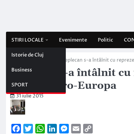
Skip
to
content
STIRI LOCALE
Evenimente
Politic
CON
Istorie de Cluj
Home
Stiri locale
Seplecan s-a întâlnit cu reprez
Business
Seplecan s-a întâlnit cu
romilor Pro-Europa
SPORT
31 iulie 2015
Facebook
Twitter
WhatsApp
LinkedIn
Messenger
Email
Copy