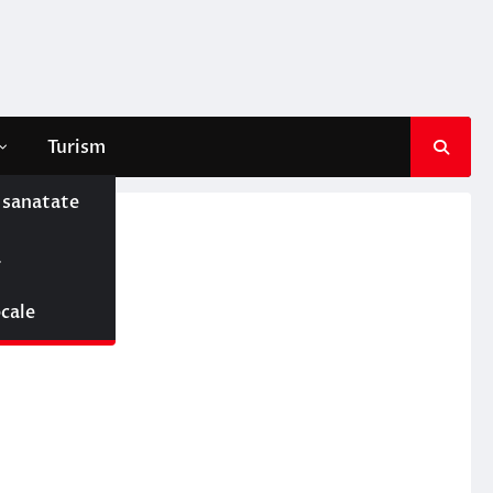
Turism
e sanatate
ă
ocale