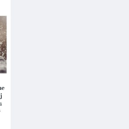
me
j
ă
a