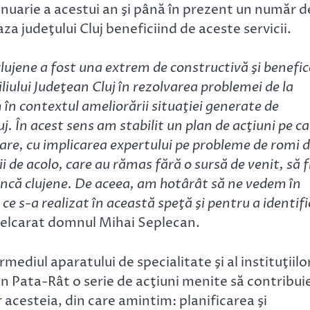
nuarie a acestui an şi până în prezent un număr d
 judeţului Cluj beneficiind de aceste servicii.
lujene a fost una extrem de constructivă şi benefic
liului Judeţean Cluj în rezolvarea problemei de la
m în contextul ameliorării situaţiei generate de
uj. În acest sens am stabilit un plan de acţiuni pe c
e, cu implicarea expertului pe probleme de romi d
i de acolo, care au rămas fără o sursă de venit, să f
uncă clujene. De aceea, am hotârât să ne vedem în
e s-a realizat în această speţă şi pentru a identifi
 delcarat domnul Mihai Seplecan.
rmediul aparatului de specialitate şi al instituţiilo
n Pata-Rât o serie de acţiuni menite să contribui
 acesteia, din care amintim: planificarea şi