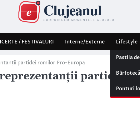
CERTE / FESTIVALURI
Interne/Externe
Lifestyle
Pastila d
entanții partidei romilor Pro-Europa
Bârfotec
 reprezentanții partidei
Ponturi l