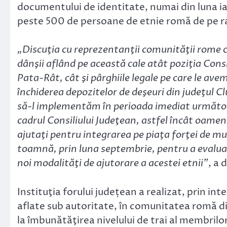
documentului de identitate, numai din luna ia
peste 500 de persoane de etnie romă de pe raza
„Discuţia cu reprezentanţii comunităţii rome c
dânşii aflând pe această cale atât poziţia Consi
Pata-Rât, cât şi pârghiile legale pe care le ave
închiderea depozitelor de deşeuri din judeţul Cl
să-l implementăm în perioada imediat următoar
cadrul Consiliului Judeţean, astfel încât oameni
ajutaţi pentru integrarea pe piaţa forţei de m
toamnă, prin luna septembrie, pentru a evalua c
noi modalităţi de ajutorare a acestei etnii”
, a
Instituţia forului județean a realizat, prin inte
aflate sub autoritate, în comunitatea romă di
la îmbunătăţirea nivelului de trai al membrilor