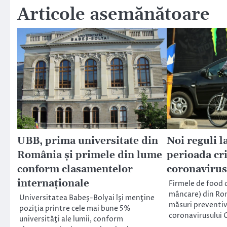
articole
Articole asemănătoare
UBB, prima universitate din
Noi reguli l
România şi primele din lume
perioada cri
conform clasamentelor
coronavirus
internaţionale
Firmele de food d
mâncare) din Ro
Universitatea Babeş-Bolyai îşi menţine
măsuri preventiv
poziţia printre cele mai bune 5%
coronavirusului 
universităţi ale lumii, conform