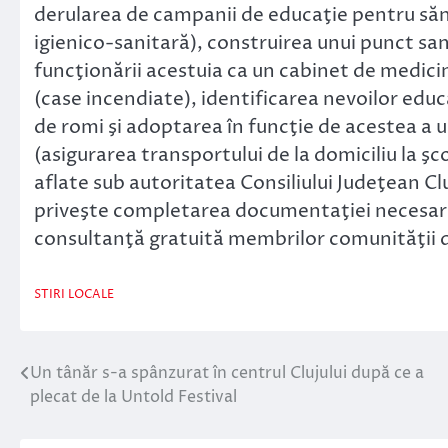
derularea de campanii de educaţie pentru săn
igienico-sanitară), construirea unui punct sa
funcţionării acestuia ca un cabinet de medicină
(case incendiate), identificarea nevoilor edu
de romi şi adoptarea în funcţie de acestea a u
(asigurarea transportului de la domiciliu la şc
aflate sub autoritatea Consiliului Judeţean Cl
priveşte completarea documentaţiei necesare 
consultanţă gratuită membrilor comunităţii d
STIRI LOCALE
Un tânăr s-a spânzurat în centrul Clujului după ce a
Navigare
plecat de la Untold Festival
în