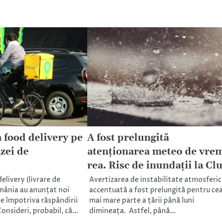
a food delivery pe
A fost prelungită
zei de
atenționarea meteo de vre
rea. Risc de inundații la Clu
elivery (livrare de
Avertizarea de instabilitate atmosferic
mânia au anunțat noi
accentuată a fost prelungită pentru ce
e împotriva răspândirii
mai mare parte a țării până luni
Consideri, probabil, că…
dimineața. Astfel, până…