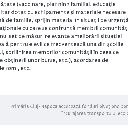
ătate (vaccinare, planning familial, educaţie
nitar dotat cu echipamente şi materiale necesare
 de familie, sprijin material în situaţii de urgenţ
caţionale cu care se confruntă membrii comunităţi
nui set de măsuri relevante ameliorării situaţiei
oală pentru elevii ce frecventează una din şcolile
uj, sprijinirea membrilor comunităţii în ceea ce
obţinerii unor burse, etc.), acordarea de
e romi, etc.
Primăria Cluj-Napoca accesează fonduri elvețiene pe
încurajarea transportului ecol