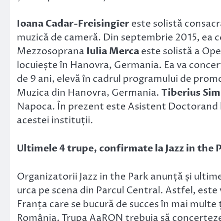
Ioana Cadar-Freisingîer
este solistă consacra
muzică de cameră. Din septembrie 2015, ea c
Mezzosoprana
Iulia Merca
este solistă a Op
locuiește în Hanovra, Germania. Ea va concer
de 9 ani, elevă în cadrul programului de prom
Muzica din Hanovra, Germania.
Tiberius Si
Napoca. În prezent este Asistent Doctorand l
acestei instituții.
Ultimele 4 trupe, confirmate la Jazz in the 
Organizatorii Jazz in the Park anunță și ultim
urca pe scena din Parcul Central. Astfel, est
Franța care se bucură de succes în mai multe ț
România. Trupa AaRON trebuia să concerteze la