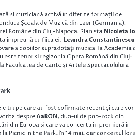
tă și muziciană activă în diferite formații de
onduce Școala de Muzică din Leer (Germania).
erei Române din Cluj-Napoca. Pianista
Nicoleta I
ta împreună cu fiica ei,
Leandra Constantinescu
ovare a copiilor supradotați muzical la Academia 
mu
este tenor și regizor la Opera Română din Cluj-
a Facultatea de Canto și Artele Spectacolului a
Park
ele trupe care au fost cofirmate recent și care vor
e vorba despre
AaRON
, duo-ul de pop-rock din
ări din Europa și care va concerta în premieră în
 Picnic in the Park, în 14 mai, dar concertul lor 