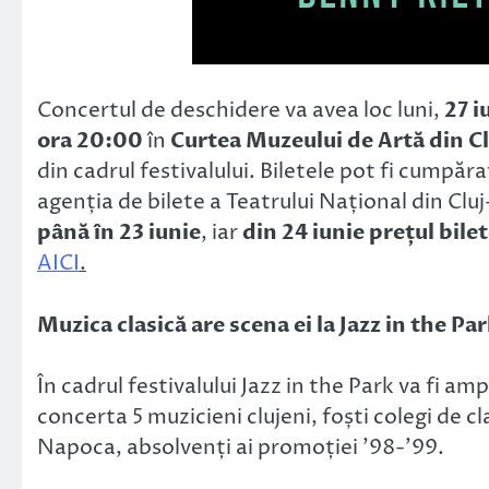
Concertul de deschidere va avea loc luni,
27 i
ora 20:00
în
Curtea Muzeului de Artă din C
din cadrul festivalului. Biletele pot fi cumpăr
agenția de bilete a Teatrului Național din Cl
până în 23 iunie
, iar
din 24 iunie prețul bilete
AICI
.
Muzica clasică are scena ei la Jazz in the Pa
În cadrul festivalului Jazz in the Park va fi am
concerta 5 muzicieni clujeni, foști colegi de c
Napoca, absolvenți ai promoției ’98-’99.