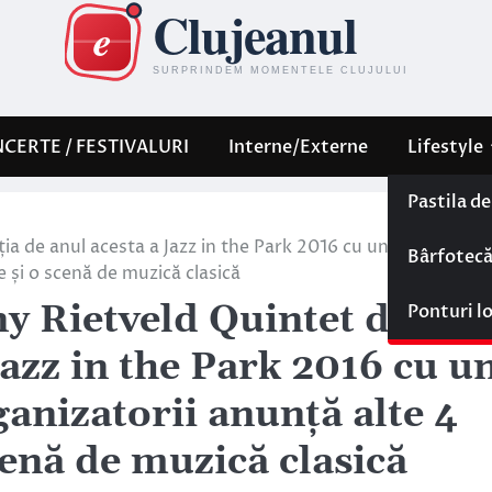
CERTE / FESTIVALURI
Interne/Externe
Lifestyle
Pastila d
ia de anul acesta a Jazz in the Park 2016 cu un concert de
Bârfotec
 și o scenă de muzică clasică
y Rietveld Quintet desch
Ponturi l
Jazz in the Park 2016 cu u
ganizatorii anunță alte 4
cenă de muzică clasică