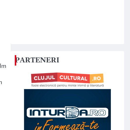
PARTENERI
ilm
n