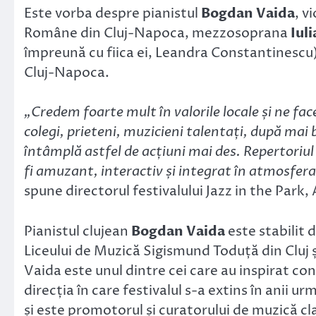
Este vorba despre pianistul
Bogdan Vaida
, v
Române din Cluj-Napoca, mezzosoprana
Iul
împreună cu fiica ei, Leandra Constantinescu)
Cluj-Napoca.
„Credem foarte mult în valorile locale și ne fac
colegi, prieteni, muzicieni talentați, după mai b
întâmplă astfel de acțiuni mai des. Repertoriul 
fi amuzant, interactiv și integrat în atmosfera
spune directorul festivalului Jazz in the Park, 
Pianistul clujean
Bogdan Vaida
este stabilit 
Liceului de Muzică Sigismund Toduță din Cluj ș
Vaida este unul dintre cei care au inspirat conc
direcția în care festivalul s-a extins în anii u
și este promotorul și curatorului de muzică cla