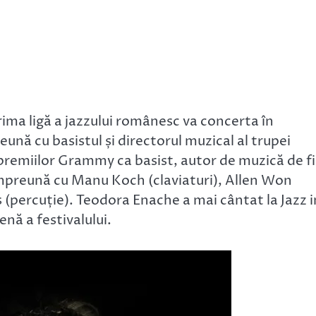
prima ligă a jazzului românesc va concerta în
ună cu basistul și directorul muzical al trupei
l premiilor Grammy ca basist, autor de muzică de f
împreună cu Manu Koch (claviaturi), Allen Won
 (percuție). Teodora Enache a mai cântat la Jazz i
enă a festivalului.