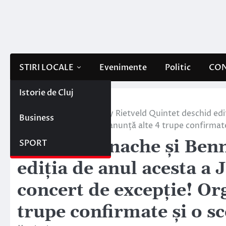
Skip
to
content
STIRI LOCALE
Evenimente
Politic
CON
Istorie de Cluj
Home
Stiri locale
Teodora Enache și Benny Rietveld Quintet deschid ediț
Business
excepție! Organizatorii anunță alte 4 trupe confirmate
Teodora Enache și Benn
SPORT
ediția de anul acesta a 
concert de excepție! Or
trupe confirmate și o s