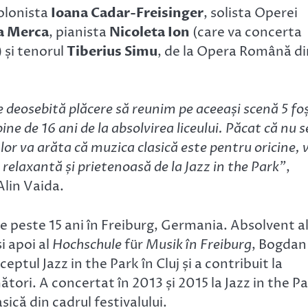
iolonista
Ioana Cadar-Freisinger
, solista Operei
ia Merca
, pianista
Nicoleta Ion
(care va concerta
 și tenorul
Tiberius Simu
, de la Opera Română di
e deosebită plăcere să reunim pe aceeași scenă 5 foș
ine de 16 ani de la absolvirea liceului. Păcat că nu s
lor va arăta că muzica clasică este pentru oricine, 
 relaxantă și prietenoasă de la Jazz in the Park”
,
Alin Vaida.
de peste 15 ani în Freiburg, Germania. Absolvent a
i apoi al
Hochschule
für
Musik în Freiburg
, Bogdan
eptul Jazz in the Park în Cluj și a contribuit la
rmători. A concertat în 2013 și 2015 la Jazz in the P
sică din cadrul festivalului.