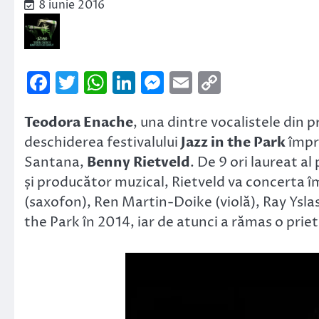
8 iunie 2016
Facebook
Twitter
WhatsApp
LinkedIn
Messenger
Email
Copy
Link
Teodora Enache
, una dintre vocalistele din 
deschiderea festivalului
Jazz in the Park
împre
Santana,
Benny Rietveld
. De 9 ori laureat a
și producător muzical, Rietveld va concerta 
(saxofon), Ren Martin-Doike (violă), Ray Yslas
the Park în 2014, iar de atunci a rămas o priet