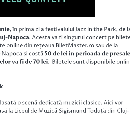
unie
, în prima zi a festivalului Jazz in the Park, de l
luj-Napoca
. Acesta va fi singurul concert pe bilet
ate online din rețeaua BiletMaster.ro sau de la
uj-Napoca și costă
50 de lei în perioada de presal
lor va fi de 70 lei
. Biletele sunt disponibile onli
rk
plasată o scenă dedicată muzicii clasice. Aici vor
lasă la Liceul de Muzică Sigismund Toduță din Cluj-