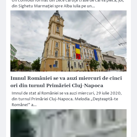
Un convoiul format din zece căruţe trase de cai va pleca, joi,
din Sighetu Marmaţiei spre Alba Iulia pe un…
Imnul României se va auzi miercuri de cinci
ori din turnul Primăriei Cluj-Napoca
Imnul de stat al României se va auzi miercuri, 29 iulie 2020,
din turnul Primăriei Cluj-Napoca. Melodia „Deşteaptă-te
Române!” a…