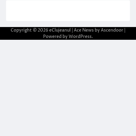
Copyright © 2026
eClujeanul
| Ace News by
Ascendoor
|
Powered by
WordPress
.