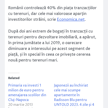
Românii controlează 40% din piața tranzacțiilor
cu terenuri, dar cele mai valoroase aparţin
investitorilor străini, scrie
Economica.net
.
După doi ani extrem de bogați în tranzacții cu
terenuri pentru dezvoltare imobiliară, a apărut,
în prima jumătate a lui 2019, o oarecare
diminuare a interesului pe acest segment de
piață, și în special în ceea ce privește cererea
nouă pentru terenuri mari.
Related
Primaria va investi 1
Japonezii au închiriat
milion de euro pentru
cele mai scumpe
amenajarea scolilor din
apartamente în
Cluj-Napoca
Radisson Blu pentru
20 martie 2013
UNTOLD 2023. 4 zile și 4