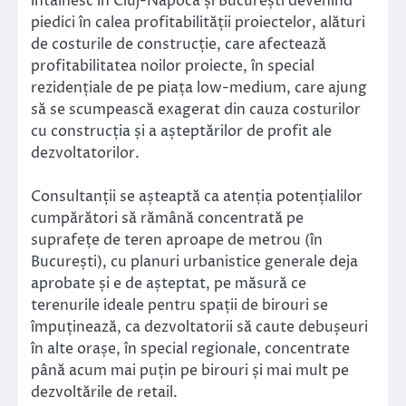
întâlnesc în Cluj-Napoca și București devenind
piedici în calea profitabilității proiectelor, alături
de costurile de construcție, care afectează
profitabilitatea noilor proiecte, în special
rezidențiale de pe piața low-medium, care ajung
să se scumpească exagerat din cauza costurilor
cu construcția și a așteptărilor de profit ale
dezvoltatorilor.
Consultanții se așteaptă ca atenția potențialilor
cumpărători să rămână concentrată pe
suprafețe de teren aproape de metrou (în
București), cu planuri urbanistice generale deja
aprobate și e de așteptat, pe măsură ce
terenurile ideale pentru spații de birouri se
împuținează, ca dezvoltatorii să caute debușeuri
în alte orașe, în special regionale, concentrate
până acum mai puțin pe birouri și mai mult pe
dezvoltările de retail.