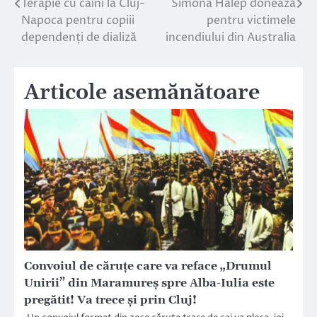
Terapie cu câini la Cluj-
Simona Halep donează
Navigare
Napoca pentru copiii
pentru victimele
în
dependenți de dializă
incendiului din Australia
articole
Articole asemănătoare
Convoiul de căruțe care va reface „Drumul
Unirii” din Maramureș spre Alba-Iulia este
pregătit! Va trece și prin Cluj!