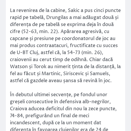
La revenirea de la cabine, Sakic a pus cinci puncte
rapid pe tabelă, Drungilas a mai adăugat două și
diferența de pe tabelă se exprima deja în două
cifre (52-63, min. 22). Apărarea agresivă, cu
capcane și presiune pe coordonatorul de joc au
mai produs contraatacuri, fructificate cu succes
de U-BT Cluj, astfel că, la 54-73 (min. 26),
craiovenii au cerut timp de odihnă. Chiar dacă
Watson și Torok au nimerit ținta de la distanță, la
fel au făcut și Martinic, Siriscevic și Samuels,
astfel că gazdele aveau șansa să revină în joc.
În debutul ultimei secvențe, pe fondul unor
greșeli consecutive în defensiva alb-negrilor,
Craiova aducea deficitul din nou la zece puncte,
74-84, prefigurând un final de meci
incandescent, după ce la un moment dat
diferența în favoarea clujenilor era de 24 de