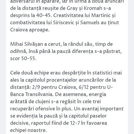
adversarul în apărare, iar în urma a două aruncări
de la distanță reușite de Gray și Kromah s-a
desprins la 40-45. Creativitatea lui Martinic și
combativitatea lui Siriscevic și Samuels au ținut
Craiova aproape.
Mihai Silvășan a cerut, la rândul său, timp de
odihnă, însă până la pauză diferența s-a păstrat,
scor 50-55.
Cele două echipe erau despărțite în statistici mai
ales la capitolul procentajelor aruncărilor de la
distanță: 2/9 pentru Craiova, 6/12 pentru U-
Banca Transilvania. De asemenea, energia
arătată de clujeni s-a regăsit în cele trei
recuperări ofensive în plus. Un avantaj important
se evidenția la pauză și la capitolul paselor
decisive, raportul fiind de 12-7 în favoarea
echipei noastre.