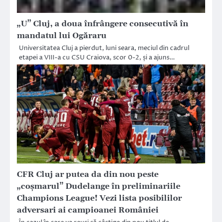
„U” Cluj, a doua înfrângere consecutivă în
mandatul lui Ogăraru
Universitatea Cluj a pierdut, luni seara, meciul din cadrul
etapei a VIII-a cu CSU Craiova, scor 0-2, și a ajuns…
CFR Cluj ar putea da din nou peste
„coșmarul” Dudelange în preliminariile
Champions League! Vezi lista posibililor
adversari ai campioanei României