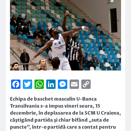
Facebook
Twitter
WhatsApp
LinkedIn
Messenger
Email
Copy
Link
Echipa de baschet masculin U-Banca
Transilvania s-a impus vineri seara, 15
decembrie, în deplasarea de la SCM U Craiova,
câştigând partida şi chiar bifând „suta de
puncte”, într-o partidă care a contat pentru