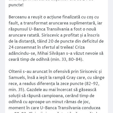
puncte!
Berceanu a reușit o acțiune finalizată cu coș cu
fault, a transformat aruncarea suplimentară, iar
răspunsul U-Banca Transilvania a fost o nouă
aruncare ratată. Siriscevic a profitat și a înscris
de la distanță, tăind 20 de puncte din deficitul de
24 consemnat în sfertul al treilea! Criza
adâncindu-se, Mihai Silvășan s-a văzut nevoie să
ceară timp de odihnă (min. 33, 80-84).
Oltenii s-au aruncat în ofensivă prin Siriscevic și
Samuels, însă a ieșit la rampă Gray care, cu sânge
rece, a readus diferența la zece puncte (82-92,
min. 35). Gazdele au mai încercat să găsească
soluții să răpună campioana, cerând timp de
odihnă cu aproape un minut rămas de joc,
moment în care U-Banca Transilvania conducea