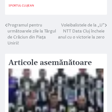
SPORTUL CLUJEAN
Programul pentru
Voleibalistele de la „U”
Navigare
următoarele zile la Târgul
NTT Data Cluj încheie
în
de Crăciun din Piaţa
anul cu o victorie la zero
Unirii!
articole
Articole asemănătoare