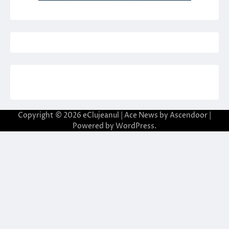
Copyright © 2026
eClujeanul
| Ace News by
Ascendoor
|
Powered by
WordPress
.