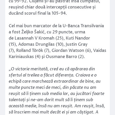
cu 99-92. Clujenii și-au păstrat însă cumpătul,
reușind chiar două intercepții consecutive și
ducând scorul final la 105-94.
Cel mai bun marcator de la U-Banca Transilvania
a fost Željko Šakić, cu 29 puncte, urma
de Lasannah V Kromah (25), Kuti Nandor
(15), Adomas Drungilas (10), Justin Gray
(7), Rolland Török (7), Giordan Watson (6), Vaidas
Kariniauskas (4) şi Ousmane Barro (2).
„O victorie meritată, cred eu că apărarea din
sfertul al treilea a făcut diferența. Craiova e o
echipă care marchează extraordinar de bine, au
multe puncte meci de meci, din păcate nu am
reușit să îi ținem sub media lor, au jucători foarte
talentați și ne-am dorit mult să îi ținem sub
această medie, însă nu am reușit. Am reușit, însă,
să înscriem mai mult decât ei și am câștigat. A