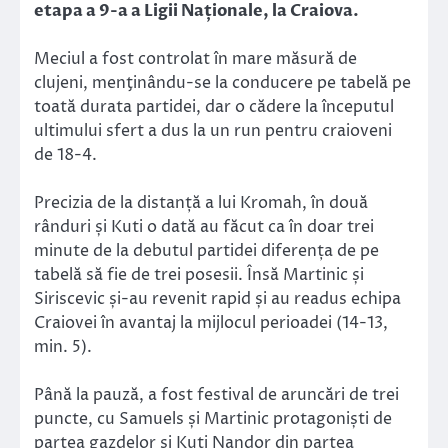
etapa a 9-a a Ligii Naționale, la Craiova.
Meciul a fost controlat în mare măsură de
clujeni, menţinându-se la conducere pe tabelă pe
toată durata partidei, dar o cădere la începutul
ultimului sfert a dus la un run pentru craioveni
de 18-4.
Precizia de la distanță a lui Kromah, în două
rânduri și Kuti o dată au făcut ca în doar trei
minute de la debutul partidei diferența de pe
tabelă să fie de trei posesii. Însă Martinic și
Siriscevic și-au revenit rapid și au readus echipa
Craiovei în avantaj la mijlocul perioadei (14-13,
min. 5).
Până la pauză, a fost festival de aruncări de trei
puncte, cu Samuels și Martinic protagoniști de
partea gazdelor și Kuti Nandor din partea