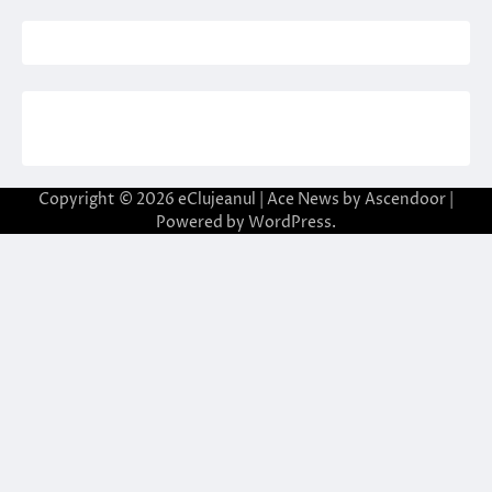
Copyright © 2026
eClujeanul
| Ace News by
Ascendoor
|
Powered by
WordPress
.