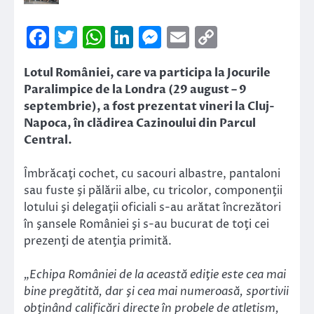
Facebook
Twitter
WhatsApp
LinkedIn
Messenger
Email
Copy
Link
Lotul României, care va participa la Jocurile
Paralimpice de la Londra (29 august – 9
septembrie), a fost prezentat vineri la Cluj-
Napoca, în clădirea Cazinoului din Parcul
Central.
Îmbrăcaţi cochet, cu sacouri albastre, pantaloni
sau fuste şi pălării albe, cu tricolor, componenţii
lotului şi delegaţii oficiali s-au arătat încrezători
în şansele României şi s-au bucurat de toţi cei
prezenţi de atenţia primită.
„Echipa României de la această ediţie este cea mai
bine pregătită, dar şi cea mai numeroasă, sportivii
obţinând calificări directe în probele de atletism,