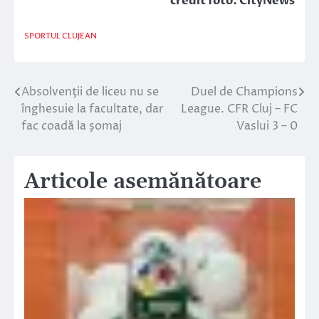
credit foto: CityNews
SPORTUL CLUJEAN
Absolvenţii de liceu nu se
Duel de Champions
Navigare
înghesuie la facultate, dar
League. CFR Cluj – FC
în
fac coadă la şomaj
Vaslui 3 – 0
articole
Articole asemănătoare