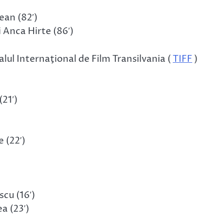
ean (82′)
 Anca Hirte (86′)
ul Internaţional de Film Transilvania (
TIFF
)
21′)
e (22′)
scu (16′)
a (23′)