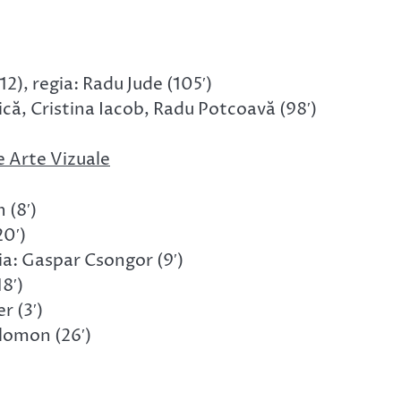
2), regia: Radu Jude (105′)
că, Cristina Iacob, Radu Potcoavă (98′)
e Arte Vizuale
 (8′)
20′)
ia: Gaspar Csongor (9′)
8′)
r (3′)
lomon (26′)