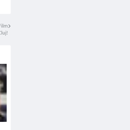
Film
luj!