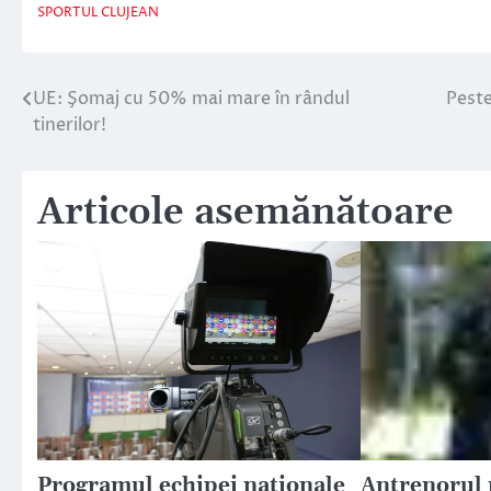
SPORTUL CLUJEAN
UE: Şomaj cu 50% mai mare în rândul
Peste
Navigare
tinerilor!
în
articole
Articole asemănătoare
Programul echipei nationale
Antrenorul 