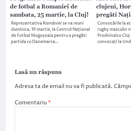
de fotbal a Romaniei de
clujeni, Ho
sambata, 25 martie, la Cluj!
pregăti Naț
Reprezentativa României se va reuni
Convocările la e
duminica, 19 martie, la Centrul Național
rugby masculin v
de Fotbal Mogoșoaia pentru a pregăti
Prodvinalco Cluj 
partida cu Danemarca…
convocați la Un
Lasă un răspuns
Adresa ta de email nu va fi publicată.
Câmpur
Comentariu
*