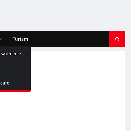
Turism
e sanatate
ă
ocale