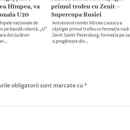
rea Hîmpea, va
primul trofeu cu Zenit –
ionala U20
Supercupa Rusiei
chipele naționale de
Antrenorul român Mircea Lucescu a
in pe bandă rulantă. „U”
câștigat primul trofeu cu formația rusă
are doi jucători
Zenit Sankt Petersburg, formația pe ca
der…
o pregătește din…
ile obligatorii sunt marcate cu
*