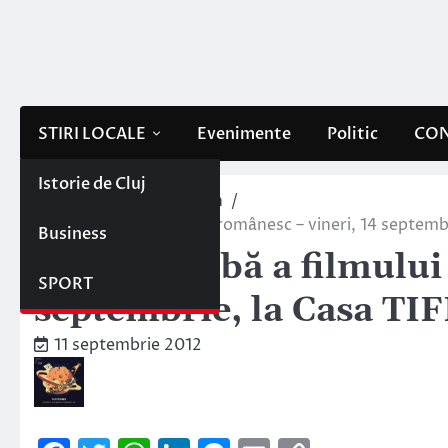
Skip
to
content
STIRI LOCALE
Evenimente
Politic
CON
Istorie de Cluj
Home
Sportul clujean
Noaptea albă a filmului românesc – vineri, 14 septembr
Business
Noaptea albă a filmului
SPORT
septembrie, la Casa TIF
11 septembrie 2012