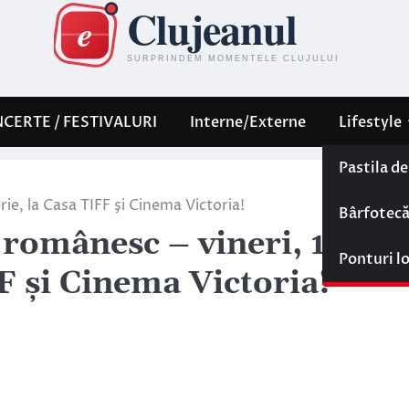
CERTE / FESTIVALURI
Interne/Externe
Lifestyle
Pastila d
ie, la Casa TIFF şi Cinema Victoria!
Bârfotec
 românesc – vineri, 14
Ponturi l
F şi Cinema Victoria!