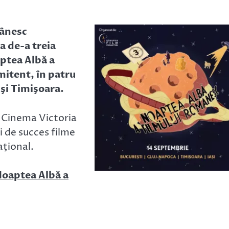
mânesc
a de-a treia
ptea Albă a
mitent, în patru
 şi Timişoara.
i, Cinema Victoria
ai de succes filme
aţional.
 Noaptea Albă a