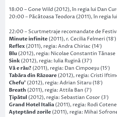
18:00 – Gone Wild (2012), în regia lui Dan Cur
20:00 – Păcătoasa Teodora (2011), în regia lui
22:00 – Scurtmetraje recomandate de Festival
Minute infinite
(2011), r. Cecilia Felmeri (18′)
Reflex
(2011), regia: Andra Chiriac (14′)
Blu
(2012), regia: Nicolae Constantin Tănase (
Sink
(2012), regia: Iulia Rugină (37′)
Vă e rău?
(2011), regia: Dan Cimpoeşu (15′)
Tabăra din Răzoare
(2012), regia: Cristi Iftim
Chefu’
(2012), regia: Adrian Sitaru (18′)
Breath
(2011), regia: Attila Ban (7′)
Ţipătul
(2012), regia: Sebastian Cosor (3′)
Grand Hotel Italia
(2011), regia: Rodi Cotene
Aşteptând zorile
(2011), regia: Mihai Sofrone