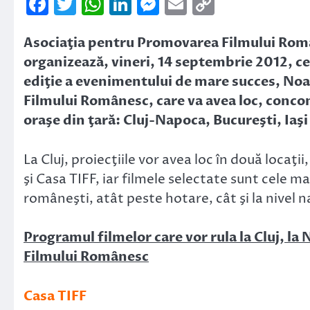
Facebook
Twitter
WhatsApp
LinkedIn
Messenger
Email
Copy
Link
Asociaţia pentru Promovarea Filmului Ro
organizează, vineri, 14 septembrie 2012, ce
ediţie a evenimentului de mare succes, Noa
Filmului Românesc, care va avea loc, conco
oraşe din ţară: Cluj-Napoca, Bucureşti, Iaşi
La Cluj, proiecţiile vor avea loc în două locaţi
şi Casa TIFF, iar filmele selectate sunt cele m
româneşti, atât peste hotare, cât şi la nivel n
Programul filmelor care vor rula la Cluj, la
Filmului Românesc
Casa TIFF