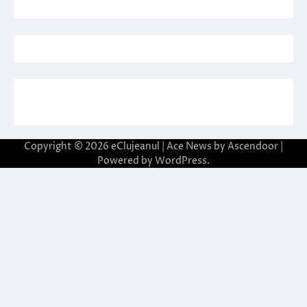
Copyright © 2026
eClujeanul
| Ace News by
Ascendoor
|
Powered by
WordPress
.