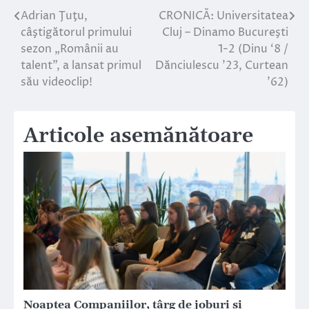
Adrian Ţuţu,
CRONICĂ: Universitatea
Navigare
câştigătorul primului
Cluj – Dinamo Bucureşti
în
sezon „Românii au
1-2 (Dinu ‘8 /
talent”, a lansat primul
Dănciulescu ’23, Curtean
articole
său videoclip!
’62)
Articole asemănătoare
Noaptea Companiilor, târg de joburi și